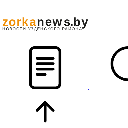
z
o
r
k
a
n
e
w
s
.
b
y
АЙОНА
НО
В
О
С
ТИ
У
ЗДЕНС
К
О
Г
О
Р