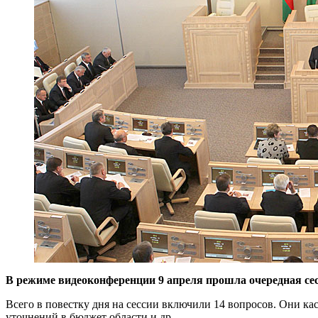
В режиме видеоконференции
9 апреля прошла
очеред
ная се
Всего в повестку дня на сессии включили 14 вопросов. Они к
уточнений в бюджет области и др.