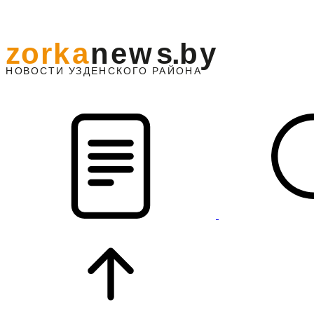
z
o
r
k
a
n
e
w
s
.
b
y
АЙОНА
НО
В
О
С
ТИ
У
ЗДЕНС
К
О
Г
О
Р