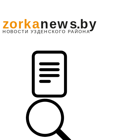
z
o
r
k
a
n
e
w
s
.
b
y
АЙОНА
НО
В
О
С
ТИ
У
ЗДЕНС
К
О
Г
О
Р