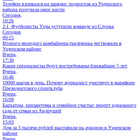
Телефон взорвался на зарядке: подросток из Узденского
района получила ожог кисти
Сегодня,
10:26
2:1. Футболисты Узды уступили команде из Слуцка
Сегодня,
09:15
Второго молодого комбайнера-тысячника чествовали в
Узденском районе
Вчера,
17:30
Какие специалисты будут востребованы ближайшие 5 лет
Вчера,
16:46
10000 шагов в день. Почему журналист участвует в марафоне
Президентского спортклуба
Вчера,
16:09
Бархатцы, хризантемы и семейное счастье: рецепт идеального
сада от семьи из Андрушей
Вчера,
15:03
Дом за 3 тысячи рублей выставили на аукцион в Узденском
районе
Вчера,