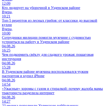
12:09
Кто лидирует на уборочной в Узденском районе
Вчера,
10:21
Топ-5 рецептов из лесных грибов: от классики до высокой
кухни
Вчера,
10:00
Сотрудники милиции помогли мужчине с судимостью
устроиться на работу в Узденском районе
04.08.26
16:25
Чем подкормить свёклу для сладкого урожая: пошаговая
инструкция
04.08.26
15:28
В Узденском районе мужчина воспользовался чужим
паспортом и купил iPhone
04.08.26
14:54
«Ужасные» хоромы с газом и стиралкой: почему жалоба мамы
тракториста разделила интернет
04.08.26
14:27
23 медика пополнили Узденскую райбольницу