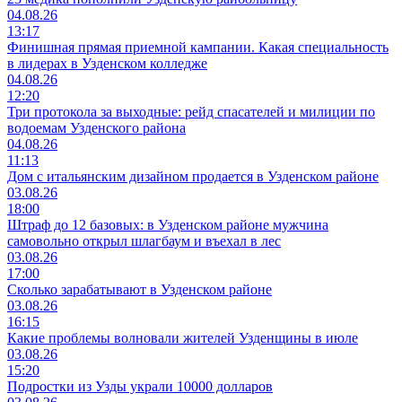
04.08.26
13:17
Финишная прямая приемной кампании. Какая специальность
в лидерах в Узденском колледже
04.08.26
12:20
Три протокола за выходные: рейд спасателей и милиции по
водоемам Узденского района
04.08.26
11:13
Дом с итальянским дизайном продается в Узденском районе
03.08.26
18:00
Штраф до 12 базовых: в Узденском районе мужчина
самовольно открыл шлагбаум и въехал в лес
03.08.26
17:00
Сколько зарабатывают в Узденском районе
03.08.26
16:15
Какие проблемы волновали жителей Узденщины в июле
03.08.26
15:20
Подростки из Узды украли 10000 долларов