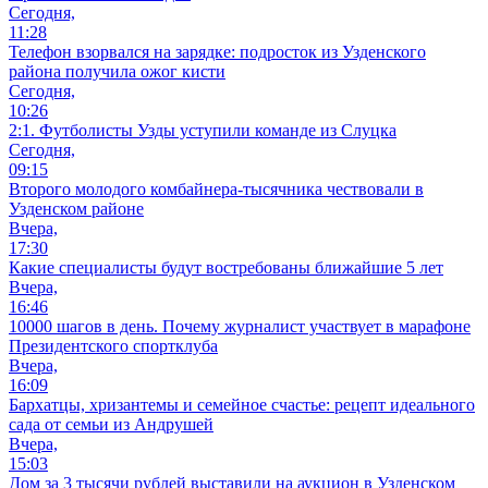
Сегодня,
11:28
Телефон взорвался на зарядке: подросток из Узденского
района получила ожог кисти
Сегодня,
10:26
2:1. Футболисты Узды уступили команде из Слуцка
Сегодня,
09:15
Второго молодого комбайнера-тысячника чествовали в
Узденском районе
Вчера,
17:30
Какие специалисты будут востребованы ближайшие 5 лет
Вчера,
16:46
10000 шагов в день. Почему журналист участвует в марафоне
Президентского спортклуба
Вчера,
16:09
Бархатцы, хризантемы и семейное счастье: рецепт идеального
сада от семьи из Андрушей
Вчера,
15:03
Дом за 3 тысячи рублей выставили на аукцион в Узденском