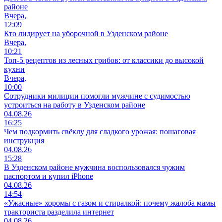
районе
Вчера,
12:09
Кто лидирует на уборочной в Узденском районе
Вчера,
10:21
Топ-5 рецептов из лесных грибов: от классики до высокой
кухни
Вчера,
10:00
Сотрудники милиции помогли мужчине с судимостью
устроиться на работу в Узденском районе
04.08.26
16:25
Чем подкормить свёклу для сладкого урожая: пошаговая
инструкция
04.08.26
15:28
В Узденском районе мужчина воспользовался чужим
паспортом и купил iPhone
04.08.26
14:54
«Ужасные» хоромы с газом и стиралкой: почему жалоба мамы
тракториста разделила интернет
04.08.26