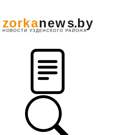
z
o
r
k
a
n
e
w
s
.
b
y
АЙОНА
НО
В
О
С
ТИ
У
ЗДЕНС
К
О
Г
О
Р