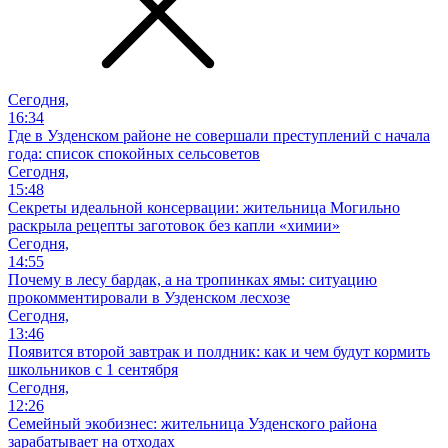
Сегодня,
16:34
Где в Узденском районе не совершали преступлений с начала
года: список спокойных сельсоветов
Сегодня,
15:48
Секреты идеальной консервации: жительница Могильно
раскрыла рецепты заготовок без капли «химии»
Сегодня,
14:55
Почему в лесу бардак, а на тропинках ямы: ситуацию
прокомментировали в Узденском лесхозе
Сегодня,
13:46
Появится второй завтрак и полдник: как и чем будут кормить
школьников с 1 сентября
Сегодня,
12:26
Семейный экобизнес: жительница Узденского района
зарабатывает на отходах