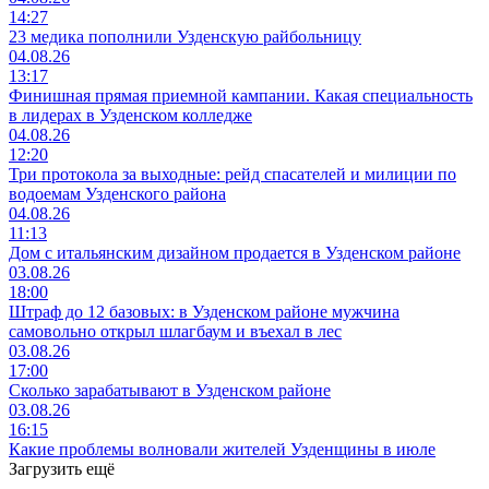
14:27
23 медика пополнили Узденскую райбольницу
04.08.26
13:17
Финишная прямая приемной кампании. Какая специальность
в лидерах в Узденском колледже
04.08.26
12:20
Три протокола за выходные: рейд спасателей и милиции по
водоемам Узденского района
04.08.26
11:13
Дом с итальянским дизайном продается в Узденском районе
03.08.26
18:00
Штраф до 12 базовых: в Узденском районе мужчина
самовольно открыл шлагбаум и въехал в лес
03.08.26
17:00
Сколько зарабатывают в Узденском районе
03.08.26
16:15
Какие проблемы волновали жителей Узденщины в июле
Загрузить ещё