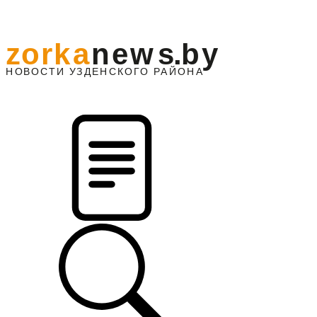
z
o
r
k
a
n
e
w
s
.
b
y
АЙОНА
НО
В
О
С
ТИ
У
ЗДЕНС
К
О
Г
О
Р