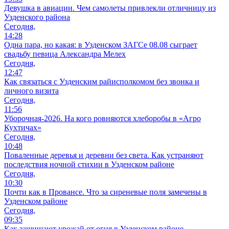
Девушка в авиации. Чем самолеты привлекли отличницу из
Узденского района
Сегодня,
14:28
Одна пара, но какая: в Узденском ЗАГСе 08.08 сыграет
свадьбу певица Александра Мелех
Сегодня,
12:47
Как связаться с Узденским райисполкомом без звонка и
личного визита
Сегодня,
11:56
Уборочная-2026. На кого ровняются хлеборобы в «Агро
Кухтичах»
Сегодня,
10:48
Поваленные деревья и деревни без света. Как устраняют
последствия ночной стихии в Узденском районе
Сегодня,
10:30
Почти как в Провансе. Что за сиреневые поля замечены в
Узденском районе
Сегодня,
09:35
Как защищают урожай от огня в Узденском районе