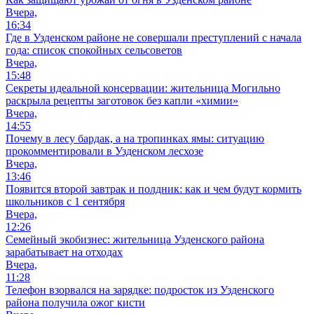
Вчера,
16:34
Где в Узденском районе не совершали преступлений с начала
года: список спокойных сельсоветов
Вчера,
15:48
Секреты идеальной консервации: жительница Могильно
раскрыла рецепты заготовок без капли «химии»
Вчера,
14:55
Почему в лесу бардак, а на тропинках ямы: ситуацию
прокомментировали в Узденском лесхозе
Вчера,
13:46
Появится второй завтрак и полдник: как и чем будут кормить
школьников с 1 сентября
Вчера,
12:26
Семейный экобизнес: жительница Узденского района
зарабатывает на отходах
Вчера,
11:28
Телефон взорвался на зарядке: подросток из Узденского
района получила ожог кисти