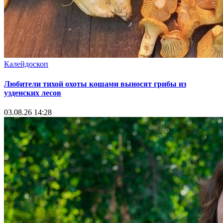
Калейдоскоп
Любители тихой охоты кошами выносят грибы из
узденских лесов
03.08.26 14:28