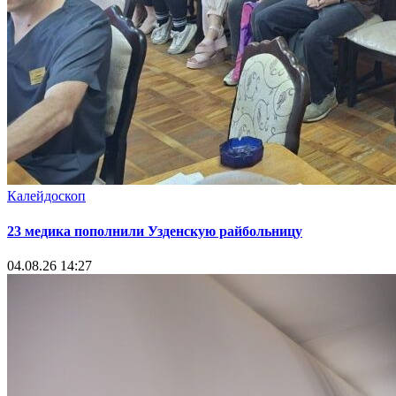
Калейдоскоп
23 медика пополнили Узденскую райбольницу
04.08.26 14:27