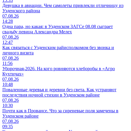
15:33
Девушка в авиации. Чем самолеты привлекли отличницу из
Узденского района
07.08.26
14:28
Одна пара, но какая: в Узденском ЗАГСе 08.08 сыграет
свадьбу певица Александра Мелех
07.08.26
12:47
Как связаться с Узденским райисполкомом без звонка и
личного визита
07.08.26
11:56
Уборочная-2026. На кого ровняются хлеборобы в «Агро
Кухтичах»
07.08.26
10:48
Поваленные деревья и деревни без света. Как устраняют
последствия ночной стихии в Узденском районе
07.08.26
10:30
Почти как в Провансе. Что за сиреневые поля замечены в
Узденском районе
07.08.26
09:35