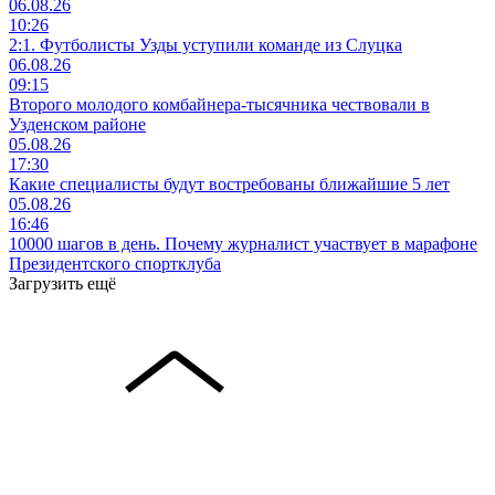
06.08.26
10:26
2:1. Футболисты Узды уступили команде из Слуцка
06.08.26
09:15
Второго молодого комбайнера-тысячника чествовали в
Узденском районе
05.08.26
17:30
Какие специалисты будут востребованы ближайшие 5 лет
05.08.26
16:46
10000 шагов в день. Почему журналист участвует в марафоне
Президентского спортклуба
Загрузить ещё