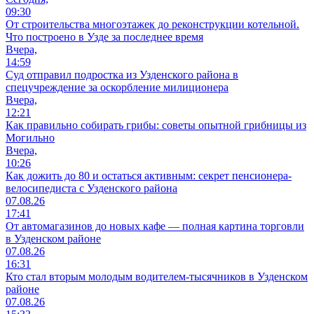
09:30
От строительства многоэтажек до реконструкции котельной.
Что построено в Узде за последнее время
Вчера,
14:59
Суд отправил подростка из Узденского района в
спецучреждение за оскорбление милиционера
Вчера,
12:21
Как правильно собирать грибы: советы опытной грибницы из
Могильно
Вчера,
10:26
Как дожить до 80 и остаться активным: секрет пенсионера-
велосипедиста с Узденского района
07.08.26
17:41
От автомагазинов до новых кафе — полная картина торговли
в Узденском районе
07.08.26
16:31
Кто стал вторым молодым водителем-тысячников в Узденском
районе
07.08.26