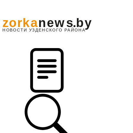
z
o
r
k
a
n
e
w
s
.
b
y
АЙОНА
НО
В
О
С
ТИ
У
ЗДЕНС
К
О
Г
О
Р