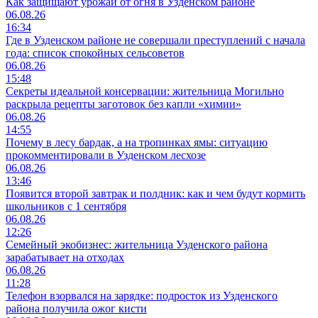
Как защищают урожай от огня в Узденском районе
06.08.26
16:34
Где в Узденском районе не совершали преступлений с начала
года: список спокойных сельсоветов
06.08.26
15:48
Секреты идеальной консервации: жительница Могильно
раскрыла рецепты заготовок без капли «химии»
06.08.26
14:55
Почему в лесу бардак, а на тропинках ямы: ситуацию
прокомментировали в Узденском лесхозе
06.08.26
13:46
Появится второй завтрак и полдник: как и чем будут кормить
школьников с 1 сентября
06.08.26
12:26
Семейный экобизнес: жительница Узденского района
зарабатывает на отходах
06.08.26
11:28
Телефон взорвался на зарядке: подросток из Узденского
района получила ожог кисти