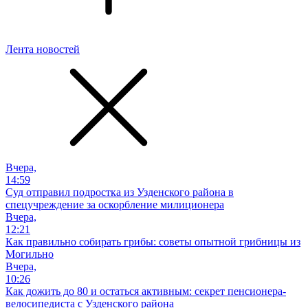
Лента новостей
Вчера,
14:59
Суд отправил подростка из Узденского района в
спецучреждение за оскорбление милиционера
Вчера,
12:21
Как правильно собирать грибы: советы опытной грибницы из
Могильно
Вчера,
10:26
Как дожить до 80 и остаться активным: секрет пенсионера-
велосипедиста с Узденского района