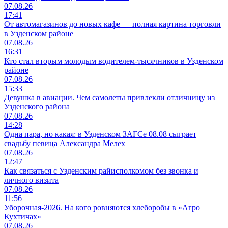
07.08.26
17:41
От автомагазинов до новых кафе — полная картина торговли
в Узденском районе
07.08.26
16:31
Кто стал вторым молодым водителем-тысячников в Узденском
районе
07.08.26
15:33
Девушка в авиации. Чем самолеты привлекли отличницу из
Узденского района
07.08.26
14:28
Одна пара, но какая: в Узденском ЗАГСе 08.08 сыграет
свадьбу певица Александра Мелех
07.08.26
12:47
Как связаться с Узденским райисполкомом без звонка и
личного визита
07.08.26
11:56
Уборочная-2026. На кого ровняются хлеборобы в «Агро
Кухтичах»
07.08.26