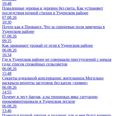
10:48
Поваленные деревья и деревни без света. Как устраняют
последствия ночной стихии в Узденском районе
07.08.26
10:30
Почти как в Провансе. Что за сиреневые поля замечены в
Узденском районе
07.08.26
09:35
Как защищают урожай от огня в Узденском районе
06.08.26
16:34
Где в Узденском районе не совершали преступлений с начала
года: список спокойных сельсоветов
06.08.26
15:48
Секреты идеальной консервации: жительница Могильно
раскрыла рецепты заготовок без капли «химии»
06.08.26
14:55
Почему в лесу бардак, а на тропинках ямы: ситуацию
прокомментировали в Узденском лесхозе
06.08.26
13:46
Появится второй завтрак и полдник: как и чем будут кормить