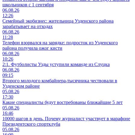
школьников с 1 сентября
06.08.26
12:26
Семейный экобизнес: жительница Узденского района
зарабатывает на отходах
06.08.26
11:28
Телефон взорвался на зарядке: подросток из Узденского
района получила ожог кисти
06.08.26
10:26
2:1. Футболисты Узды уступили команде из Слуцка
06.08.26
09:15
Второго молодого комбайнера-тысячника чествовали в
Узденском районе
05.08.26
17:30
Какие специалисты будут востребованы ближайшие 5 лет
05.08.26
16:46
10000 шагов в день. Почему журналист участвует в марафоне
Президентского спортклуба
05.08.26
16:09