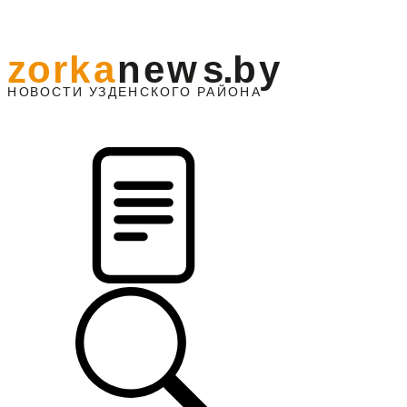
z
o
r
k
a
n
e
w
s
.
b
y
АЙОНА
НО
В
О
С
ТИ
У
ЗДЕНС
К
О
Г
О
Р