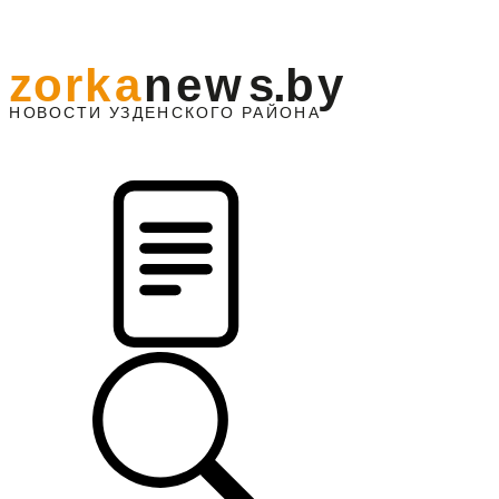
z
o
r
k
a
n
e
w
s
.
b
y
АЙОНА
НО
В
О
С
ТИ
У
ЗДЕНС
К
О
Г
О
Р