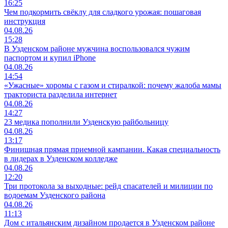
16:25
Чем подкормить свёклу для сладкого урожая: пошаговая
инструкция
04.08.26
15:28
В Узденском районе мужчина воспользовался чужим
паспортом и купил iPhone
04.08.26
14:54
«Ужасные» хоромы с газом и стиралкой: почему жалоба мамы
тракториста разделила интернет
04.08.26
14:27
23 медика пополнили Узденскую райбольницу
04.08.26
13:17
Финишная прямая приемной кампании. Какая специальность
в лидерах в Узденском колледже
04.08.26
12:20
Три протокола за выходные: рейд спасателей и милиции по
водоемам Узденского района
04.08.26
11:13
Дом с итальянским дизайном продается в Узденском районе