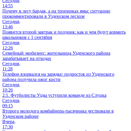
Сегодня,
14:55
Почему в лесу бардак, а на тропинках ямы: ситуацию
прокомментировали в Узденском лесхозе
Сегодня,
13:46
Появится второй завтрак и полдник: как и чем будут кормить
школьников с 1 сентября
Сегодня,
12:26
Семейный экобизнес: жительница Узденского района
зарабатывает на отходах
Сегодня,
11:28
Телефон взорвался на зарядке: подросток из Узденского
района получила ожог кисти
Сегодня,
10:26
2:1. Футболисты Узды уступили команде из Слуцка
Сегодня,
09:15
Второго молодого комбайнера-тысячника чествовали в
Узденском районе
Вчера,
17:30