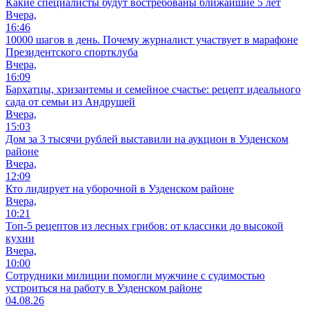
Какие специалисты будут востребованы ближайшие 5 лет
Вчера,
16:46
10000 шагов в день. Почему журналист участвует в марафоне
Президентского спортклуба
Вчера,
16:09
Бархатцы, хризантемы и семейное счастье: рецепт идеального
сада от семьи из Андрушей
Вчера,
15:03
Дом за 3 тысячи рублей выставили на аукцион в Узденском
районе
Вчера,
12:09
Кто лидирует на уборочной в Узденском районе
Вчера,
10:21
Топ-5 рецептов из лесных грибов: от классики до высокой
кухни
Вчера,
10:00
Сотрудники милиции помогли мужчине с судимостью
устроиться на работу в Узденском районе
04.08.26