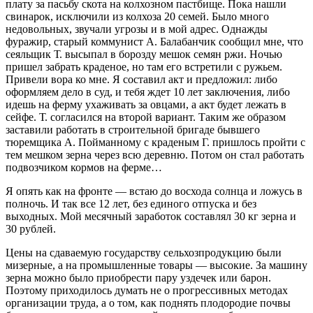
плату за пасьбу скота на колхозном пастбище. Пока нашли
свинарок, исключили из колхоза 20 семей. Было много
недовольных, звучали угрозы и в мой адрес. Однажды
фуражир, старый коммунист А. Балабанчик сообщил мне, что
сеяльщик Т. высыпал в борозду мешок семян ржи. Ночью
пришел забрать краденое, но там его встретили с ружьем.
Привели вора ко мне. Я составил акт и предложил: либо
оформляем дело в суд, и тебя ждет 10 лет заключения, либо
идешь на ферму ухаживать за овцами, а акт будет лежать в
сейфе. Т. согласился на второй вариант. Таким же образом
заставили работать в строительной бригаде бывшего
тюремщика А. Пойманному с краденым Г. пришлось пройти с
тем мешком зерна через всю деревню. Потом он стал работать
подвозчиком кормов на ферме…
Я опять как на фронте — встаю до восхода солнца и ложусь в
полночь. И так все 12 лет, без единого отпуска и без
выходных. Мой месячный заработок составлял 30 кг зерна и
30 рублей.
Цены на сдаваемую государству сельхозпродукцию были
мизерные, а на промышленные товары — высокие. За машину
зерна можно было приобрести пару уздечек или барон.
Поэтому приходилось думать не о прогрессивных методах
организации труда, а о том, как поднять плодородие почвы