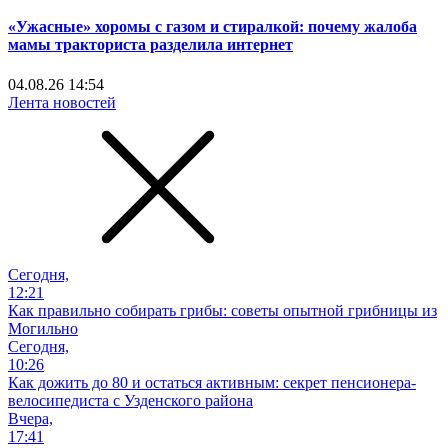
«Ужасные» хоромы с газом и стиралкой: почему жалоба
мамы тракториста разделила интернет
04.08.26 14:54
Лента новостей
Сегодня,
12:21
Как правильно собирать грибы: советы опытной грибницы из
Могильно
Сегодня,
10:26
Как дожить до 80 и остаться активным: секрет пенсионера-
велосипедиста с Узденского района
Вчера,
17:41