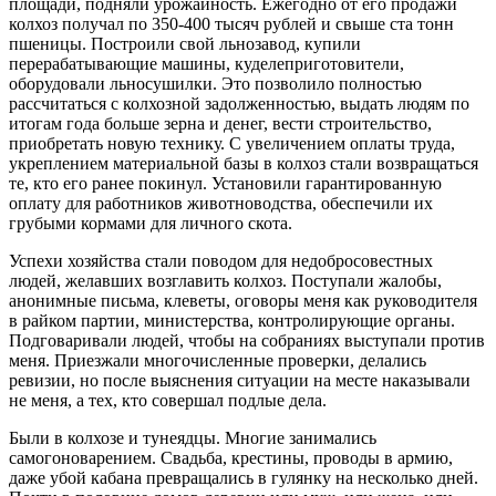
площади, подняли урожайность. Ежегодно от его продажи
колхоз получал по 350-400 тысяч рублей и свыше ста тонн
пшеницы. Построили свой льнозавод, купили
перерабатывающие машины, куделеприготовители,
оборудовали льносушилки. Это позволило полностью
рассчитаться с колхозной задолженностью, выдать людям по
итогам года больше зерна и денег, вести строительство,
приобретать новую технику. С увеличением оплаты труда,
укреплением материальной базы в колхоз стали возвращаться
те, кто его ранее покинул. Установили гарантированную
оплату для работников животноводства, обеспечили их
грубыми кормами для личного скота.
Успехи хозяйства стали поводом для недобросовестных
людей, желавших возглавить колхоз. Поступали жалобы,
анонимные письма, клеветы, оговоры меня как руководителя
в райком партии, министерства, контролирующие органы.
Подговаривали людей, чтобы на собраниях выступали против
меня. Приезжали многочисленные проверки, делались
ревизии, но после выяснения ситуации на месте наказывали
не меня, а тех, кто совершал подлые дела.
Были в колхозе и тунеядцы. Многие занимались
самогоноварением. Свадьба, крестины, проводы в армию,
даже убой кабана превращались в гулянку на несколько дней.