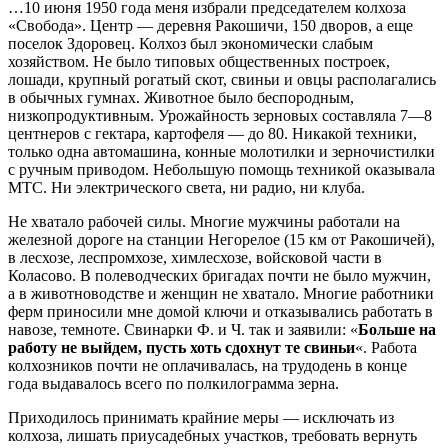
…10 июня 1950 года меня избрали председателем колхоза
«Свобода». Центр — деревня Ракошичи, 150 дворов, а еще
поселок Здоровец. Колхоз был экономически слабым
хозяйством. Не было типовых общественных построек,
лошади, крупный рогатый скот, свиньи и овцы располагались
в обычных гумнах. Животное было беспородным,
низкопродуктивным. Урожайность зерновых составляла 7—8
центнеров с гектара, картофеля — до 80. Никакой техники,
только одна автомашина, конные молотилки и зерночистилки
с ручным приводом. Небольшую помощь техникой оказывала
МТС. Ни электрического света, ни радио, ни клуба.
Не хватало рабочей силы. Многие мужчины работали на
железной дороге на станции Негорелое (15 км от Ракошичей),
в лесхозе, леспромхозе, химлесхозе, войсковой части в
Коласово. В полеводческих бригадах почти не было мужчин,
а в животноводстве и женщин не хватало. Многие работники
ферм приносили мне домой ключи и отказывались работать в
навозе, темноте. Свинарки Ф. и Ч. так и заявили: «
Больше на
работу не выйдем, пусть хоть сдохнут те свиньи
«. Работа
колхозников почти не оплачивалась, на трудодень в конце
года выдавалось всего по полкилограмма зерна.
Приходилось принимать крайние меры — исключать из
колхоза, лишать приусадебных участков, требовать вернуть