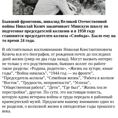
Бывший фронтовик, инвалид Великой Отечественной
войны Николай Козич заканчивает Минскую школу по
подготовке председателей колхозов и в 1950 году
становится председателем колхоза «Свобода». Было ему на
то время 24 года.
В обстоятельных воспоминаниях Николая Константиновича
Козича вся его биография, от рождения почти до последних
дней жизни (умер он два года назад). Могут вызвать интерес
не только у его родственников, бывших коллег по работе
такие разделы: «Родина, родители», «Жизнь на хуторе, юные
годы”, “Война началась”, “1944 год — на фронте”,
“Председатель колхоза”, “Семейная жизнь”, “Работа в колхозе
“Восток”, “Трудности, неприятности”, “Успехи”,
“Общественная работа”, “Дети”, “Где был”, “Жизнь после
перестройки”, другие. По сути, это настоящая повесть,
которую вдова ветерана войны и труда передала в районный
краеведческий музей. Предлагаем вашему вниманию один из
ее разделов, о колхозной жизни в пятидесятые годы прошлого
века.