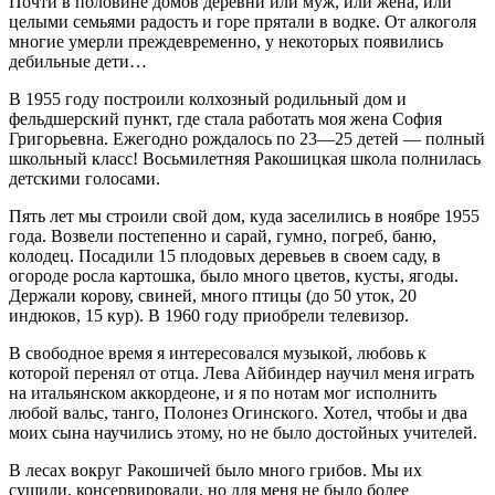
Почти в половине домов деревни или муж, или жена, или
целыми семьями радость и горе прятали в водке. От алкоголя
многие умерли преждевременно, у некоторых появились
дебильные дети…
В 1955 году построили колхозный родильный дом и
фельдшерский пункт, где стала работать моя жена София
Григорьевна. Ежегодно рождалось по 23—25 детей — полный
школьный класс! Восьмилетняя Ракошицкая школа полнилась
детскими голосами.
Пять лет мы строили свой дом, куда заселились в ноябре 1955
года. Возвели постепенно и сарай, гумно, погреб, баню,
колодец. Посадили 15 плодовых деревьев в своем саду, в
огороде росла картошка, было много цветов, кусты, ягоды.
Держали корову, свиней, много птицы (до 50 уток, 20
индюков, 15 кур). В 1960 году приобрели телевизор.
В свободное время я интересовался музыкой, любовь к
которой перенял от отца. Лева Айбиндер научил меня играть
на итальянском аккордеоне, и я по нотам мог исполнить
любой вальс, танго, Полонез Огинского. Хотел, чтобы и два
моих сына научились этому, но не было достойных учителей.
В лесах вокруг Ракошичей было много грибов. Мы их
сушили, консервировали, но для меня не было более