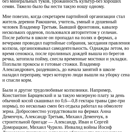
без минеральных туков, урожайность культур-без хороших
семян. Тяжело было бы нести такую ношу одному.
Мне повезло, когда секретарем партийной организации стал
житель деревни Ракошичи, учитель, умный и душевный
человек Владимир Третьяк. Бывший фронтовик, кавалер
нескольких орденов, пользовался авторитетом у сельчан.
После работы в школе он пропадал на полях и фермах, а
вечерами проводил партийные собрания, заседания правления
колхоза, организовывал самодеятельность. Однажды летом, во
время сенокоса, после проливных дождей вышла из берегов
речка, затопила пойму, снесла временные мостики и укладки.
Поплыли прокосы и готовые стожки. Владимир
Александрович, раздевшись, до начала занятий в школе
наладил переправу, через которую люди вышли на уборку сена
и спасли корм.
Были и другие трудолюбивые колхозники. Например,
Константин Барщевский и за такую мизерную плату за день
обычной косой скашивал по 0,6—0,8 гектара травы (две-три
нормы), по несколько смен без отдыха работал на обмолоте
зерна. Добросовестно усердствовали на фермах Анна
Деменчук, Александр Третьяк, Михаил Деменчук, в
строительной бригаде — Александр, Иван и Сергей
Доморацкие, Михаил Чурило. Инвалид войны Иосиф