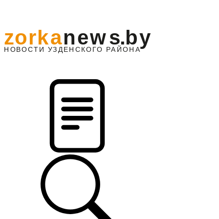
z
o
r
k
a
n
e
w
s
.
b
y
АЙОНА
НО
В
О
С
ТИ
У
ЗДЕНС
К
О
Г
О
Р