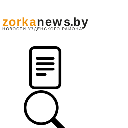
z
o
r
k
a
n
e
w
s
.
b
y
АЙОНА
НО
В
О
С
ТИ
У
ЗДЕНС
К
О
Г
О
Р