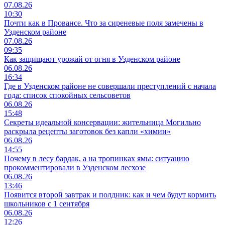
07.08.26
10:30
Почти как в Провансе. Что за сиреневые поля замечены в
Узденском районе
07.08.26
09:35
Как защищают урожай от огня в Узденском районе
06.08.26
16:34
Где в Узденском районе не совершали преступлений с начала
года: список спокойных сельсоветов
06.08.26
15:48
Секреты идеальной консервации: жительница Могильно
раскрыла рецепты заготовок без капли «химии»
06.08.26
14:55
Почему в лесу бардак, а на тропинках ямы: ситуацию
прокомментировали в Узденском лесхозе
06.08.26
13:46
Появится второй завтрак и полдник: как и чем будут кормить
школьников с 1 сентября
06.08.26
12:26