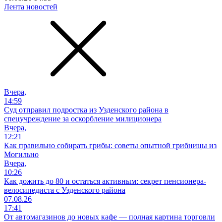
Лента новостей
Вчера,
14:59
Суд отправил подростка из Узденского района в
спецучреждение за оскорбление милиционера
Вчера,
12:21
Как правильно собирать грибы: советы опытной грибницы из
Могильно
Вчера,
10:26
Как дожить до 80 и остаться активным: секрет пенсионера-
велосипедиста с Узденского района
07.08.26
17:41
От автомагазинов до новых кафе — полная картина торговли