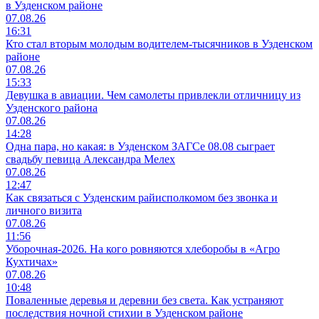
в Узденском районе
07.08.26
16:31
Кто стал вторым молодым водителем-тысячников в Узденском
районе
07.08.26
15:33
Девушка в авиации. Чем самолеты привлекли отличницу из
Узденского района
07.08.26
14:28
Одна пара, но какая: в Узденском ЗАГСе 08.08 сыграет
свадьбу певица Александра Мелех
07.08.26
12:47
Как связаться с Узденским райисполкомом без звонка и
личного визита
07.08.26
11:56
Уборочная-2026. На кого ровняются хлеборобы в «Агро
Кухтичах»
07.08.26
10:48
Поваленные деревья и деревни без света. Как устраняют
последствия ночной стихии в Узденском районе