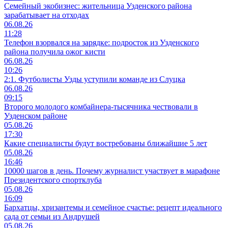
Семейный экобизнес: жительница Узденского района
зарабатывает на отходах
06.08.26
11:28
Телефон взорвался на зарядке: подросток из Узденского
района получила ожог кисти
06.08.26
10:26
2:1. Футболисты Узды уступили команде из Слуцка
06.08.26
09:15
Второго молодого комбайнера-тысячника чествовали в
Узденском районе
05.08.26
17:30
Какие специалисты будут востребованы ближайшие 5 лет
05.08.26
16:46
10000 шагов в день. Почему журналист участвует в марафоне
Президентского спортклуба
05.08.26
16:09
Бархатцы, хризантемы и семейное счастье: рецепт идеального
сада от семьи из Андрушей
05.08.26