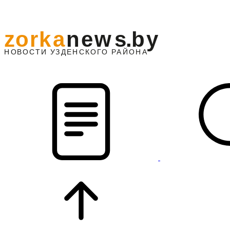
z
o
r
k
a
n
e
w
s
.
b
y
АЙОНА
НО
В
О
С
ТИ
У
ЗДЕНС
К
О
Г
О
Р