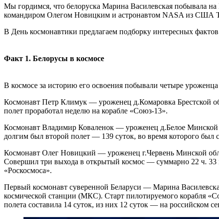
Мы гордимся, что белоруска Марина Василевская побывала на 
командиром Олегом Новицким и астронавтом NASA из США Т
В День космонавтики предлагаем подборку интересных фактов 
Факт 1. Белорусы в космосе
В космосе за историю его освоения побывали четыре уроженца
Космонавт Петр Климук — уроженец д.Комаровка Брестской обл
полет проработал неделю на корабле «Союз-13».
Космонавт Владимир Коваленок — уроженец д.Белое Минской об
долгим был второй полет — 139 суток, во время которого был 
Космонавт Олег Новицкий — уроженец г.Червень Минской облас
Совершил три выхода в открытый космос — суммарно 22 ч. 33 
«Роскосмоса».
Первый космонавт суверенной Беларуси — Марина Василевска
космической станции (МКС). Старт пилотируемого корабля «Со
полета составила 14 суток, из них 12 суток — на российском 