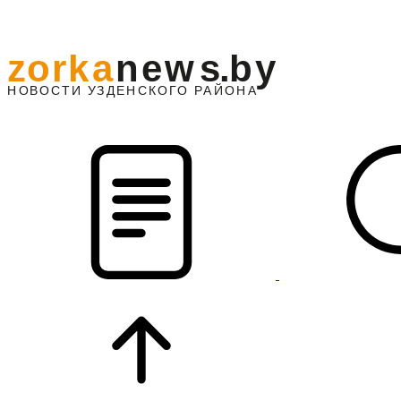
z
o
r
k
a
n
e
w
s
.
b
y
АЙОНА
НО
В
О
С
ТИ
У
ЗДЕНС
К
О
Г
О
Р