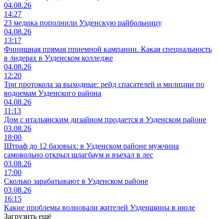
04.08.26
14:27
23 медика пополнили Узденскую райбольницу
04.08.26
13:17
Финишная прямая приемной кампании. Какая специальность
в лидерах в Узденском колледже
04.08.26
12:20
Три протокола за выходные: рейд спасателей и милиции по
водоемам Узденского района
04.08.26
11:13
Дом с итальянским дизайном продается в Узденском районе
03.08.26
18:00
Штраф до 12 базовых: в Узденском районе мужчина
самовольно открыл шлагбаум и въехал в лес
03.08.26
17:00
Сколько зарабатывают в Узденском районе
03.08.26
16:15
Какие проблемы волновали жителей Узденщины в июле
Загрузить ещё