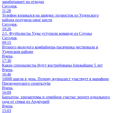
зарабатывает на отходах
Сегодня,
11:28
Телефон взорвался на зарядке: подросток из Узденского
района получила ожог кисти
Сегодня,
10:26
2:1. Футболисты Узды уступили команде из Слуцка
Сегодня,
09:15
Второго молодого комбайнера-тысячника чествовали в
Узденском районе
Вчера,
17:30
Какие специалисты будут востребованы ближайшие 5 лет
Вчера,
16:46
10000 шагов в день. Почему журналист участвует в марафоне
Президентского спортклуба
Вчера,
16:09
Бархатцы, хризантемы и семейное счастье: рецепт идеального
сада от семьи из Андрушей
Вчера,
15:03