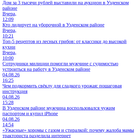
Дом за 3 тысячи рублей выставили на аукцион в Узденском
районе
Вчера,
12:09
Кто лидирует на уборочной в Узденском районе
Вчера,
10:21
Топ-5 рецептов из лесных грибов: от классики до высокой
кухни
Вчера,
10:00
Сотрудники милиции помогли мужчине с судимостью
устроиться на работу в Узденском районе
04.08.26
16:25
Чем подкормить свёклу для сладкого урожая: пошаговая
инструкция
04.08.26
15:28
В Узденском районе мужчина воспользовался чужим
паспортом и купил iPhone
04.08.26
14:54
«Ужасные» хоромы с газом и стиралкой: почему жалоба мамы
тракториста разделила интернет