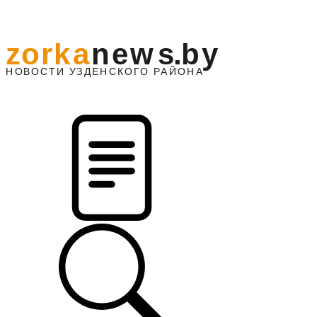
z
o
r
k
a
n
e
w
s
.
b
y
АЙОНА
НО
В
О
С
ТИ
У
ЗДЕНС
К
О
Г
О
Р