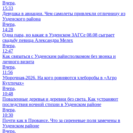
Вчера,
15:33
Девушка в авиации. Чем самолеты привлекли отличницу из
Узденского района
Вчера,
14:28
Одна пара, но какая: в Узденском ЗАГСе 08.08 сыграет
свадьбу певица Александра Мелех
Вчера,
12:47
Как связаться с Узденским райисполкомом без звонка и
личного визита
Вчера,
11:56
Уборочная-2026. На кого ровняются хлеборобы в «Агро
Кухтичах»
Вчера,
10:48
Поваленные деревья и деревни без света. Как устраняют
последствия ночной стихии в Узденском районе
Вчера,
10:30
Почти как в Провансе. Что за сиреневые поля замечены в
Узденском районе
Вчера,