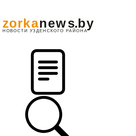
z
o
r
k
a
n
e
w
s
.
b
y
АЙОНА
НО
В
О
С
ТИ
У
ЗДЕНС
К
О
Г
О
Р