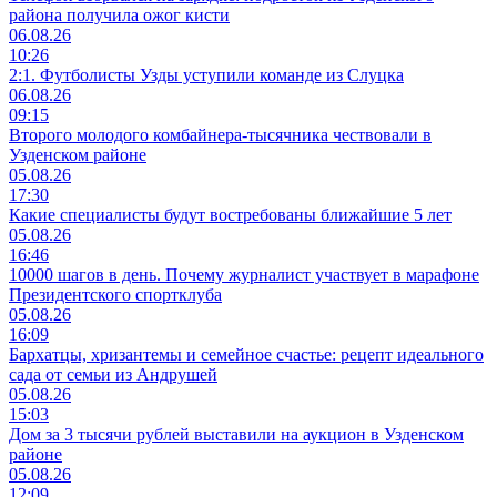
района получила ожог кисти
06.08.26
10:26
2:1. Футболисты Узды уступили команде из Слуцка
06.08.26
09:15
Второго молодого комбайнера-тысячника чествовали в
Узденском районе
05.08.26
17:30
Какие специалисты будут востребованы ближайшие 5 лет
05.08.26
16:46
10000 шагов в день. Почему журналист участвует в марафоне
Президентского спортклуба
05.08.26
16:09
Бархатцы, хризантемы и семейное счастье: рецепт идеального
сада от семьи из Андрушей
05.08.26
15:03
Дом за 3 тысячи рублей выставили на аукцион в Узденском
районе
05.08.26
12:09