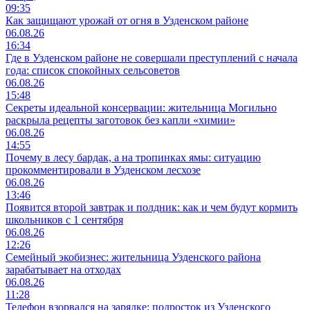
09:35
Как защищают урожай от огня в Узденском районе
06.08.26
16:34
Где в Узденском районе не совершали преступлений с начала
года: список спокойных сельсоветов
06.08.26
15:48
Секреты идеальной консервации: жительница Могильно
раскрыла рецепты заготовок без капли «химии»
06.08.26
14:55
Почему в лесу бардак, а на тропинках ямы: ситуацию
прокомментировали в Узденском лесхозе
06.08.26
13:46
Появится второй завтрак и полдник: как и чем будут кормить
школьников с 1 сентября
06.08.26
12:26
Семейный экобизнес: жительница Узденского района
зарабатывает на отходах
06.08.26
11:28
Телефон взорвался на зарядке: подросток из Узденского