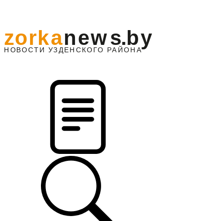
z
o
r
k
a
n
e
w
s
.
b
y
АЙОНА
НО
В
О
С
ТИ
У
ЗДЕНС
К
О
Г
О
Р