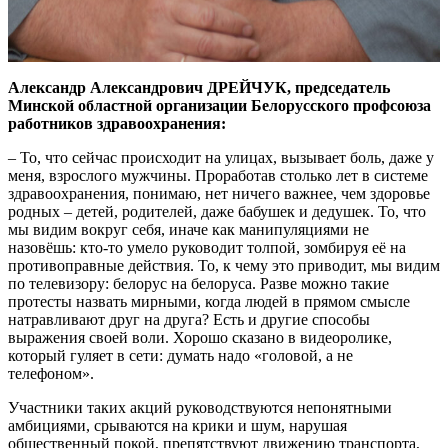
Александр Александрович ДРЕЙЧУК, председатель
Минской областной организации Белорусского профсоюза
работников здравоохранения:
– То, что сейчас происходит на улицах, вызывает боль, даже у
меня, взрослого мужчины. Проработав столько лет в системе
здравоохранения, понимаю, нет ничего важнее, чем здоровье
родных – детей, родителей, даже бабушек и дедушек. То, что
мы видим вокруг себя, иначе как манипуляциями не
назовёшь: кто-то умело руководит толпой, зомбируя её на
противоправные действия. То, к чему это приводит, мы видим
по телевизору: белорус на белоруса. Разве можно такие
протесты назвать мирными, когда людей в прямом смысле
натравливают друг на друга? Есть и другие способы
выражения своей воли. Хорошо сказано в видеоролике,
который гуляет в сети: думать надо «головой, а не
телефоном».
Участники таких акций руководствуются непонятными
амбициями, срываются на крики и шум, нарушая
общественный покой, препятствуют движению транспорта,