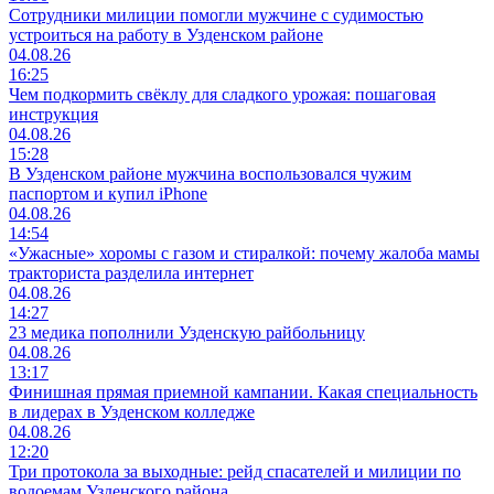
Сотрудники милиции помогли мужчине с судимостью
устроиться на работу в Узденском районе
04.08.26
16:25
Чем подкормить свёклу для сладкого урожая: пошаговая
инструкция
04.08.26
15:28
В Узденском районе мужчина воспользовался чужим
паспортом и купил iPhone
04.08.26
14:54
«Ужасные» хоромы с газом и стиралкой: почему жалоба мамы
тракториста разделила интернет
04.08.26
14:27
23 медика пополнили Узденскую райбольницу
04.08.26
13:17
Финишная прямая приемной кампании. Какая специальность
в лидерах в Узденском колледже
04.08.26
12:20
Три протокола за выходные: рейд спасателей и милиции по
водоемам Узденского района