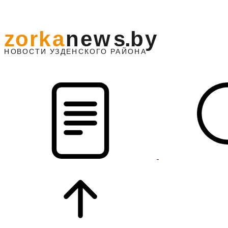
z
o
r
k
a
n
e
w
s
.
b
y
АЙОНА
НО
В
О
С
ТИ
У
ЗДЕНС
К
О
Г
О
Р