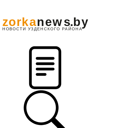
z
o
r
k
a
n
e
w
s
.
b
y
АЙОНА
НО
В
О
С
ТИ
У
ЗДЕНС
К
О
Г
О
Р