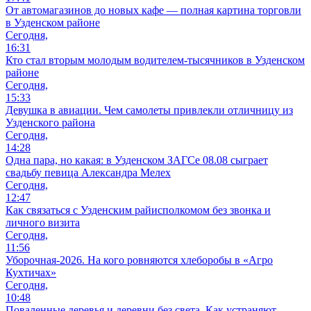
От автомагазинов до новых кафе — полная картина торговли
в Узденском районе
Сегодня,
16:31
Кто стал вторым молодым водителем-тысячников в Узденском
районе
Сегодня,
15:33
Девушка в авиации. Чем самолеты привлекли отличницу из
Узденского района
Сегодня,
14:28
Одна пара, но какая: в Узденском ЗАГСе 08.08 сыграет
свадьбу певица Александра Мелех
Сегодня,
12:47
Как связаться с Узденским райисполкомом без звонка и
личного визита
Сегодня,
11:56
Уборочная-2026. На кого ровняются хлеборобы в «Агро
Кухтичах»
Сегодня,
10:48
Поваленные деревья и деревни без света. Как устраняют