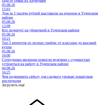
сада от семьи из Андрушей
05.08.26
15:03
Дом за 3 тысячи рублей выставили на аукцион в Узденском
районе
05.08.26
12:09
Кто лидирует на уборочной в Узденском районе
05.08.26
10:21
Топ-5 рецептов из лесных грибов: от классики до высокой
кухни
05.08.26
10:00
Сотрудники милиции помогли мужчине с судимостью
устроиться на работу в Узденском районе
04.08.26
16:25
Чем подкормить свёклу для сладкого урожая: пошаговая
инструкция
Загрузить ещё