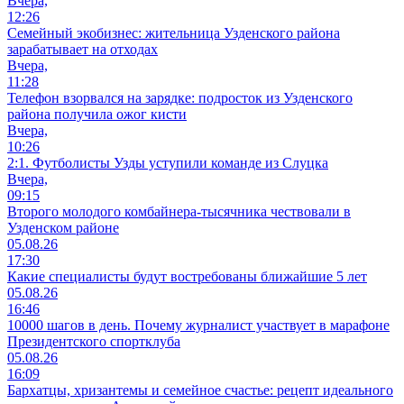
Вчера,
12:26
Семейный экобизнес: жительница Узденского района
зарабатывает на отходах
Вчера,
11:28
Телефон взорвался на зарядке: подросток из Узденского
района получила ожог кисти
Вчера,
10:26
2:1. Футболисты Узды уступили команде из Слуцка
Вчера,
09:15
Второго молодого комбайнера-тысячника чествовали в
Узденском районе
05.08.26
17:30
Какие специалисты будут востребованы ближайшие 5 лет
05.08.26
16:46
10000 шагов в день. Почему журналист участвует в марафоне
Президентского спортклуба
05.08.26
16:09
Бархатцы, хризантемы и семейное счастье: рецепт идеального