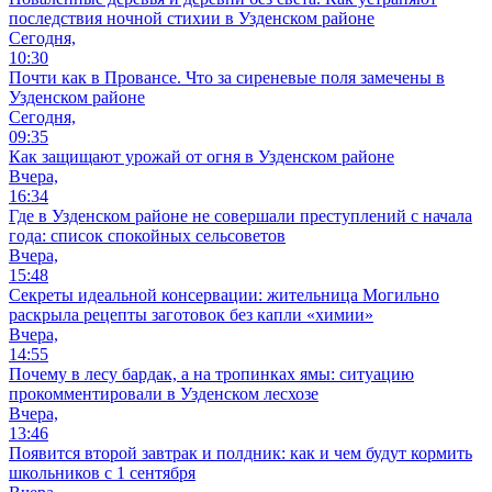
последствия ночной стихии в Узденском районе
Сегодня,
10:30
Почти как в Провансе. Что за сиреневые поля замечены в
Узденском районе
Сегодня,
09:35
Как защищают урожай от огня в Узденском районе
Вчера,
16:34
Где в Узденском районе не совершали преступлений с начала
года: список спокойных сельсоветов
Вчера,
15:48
Секреты идеальной консервации: жительница Могильно
раскрыла рецепты заготовок без капли «химии»
Вчера,
14:55
Почему в лесу бардак, а на тропинках ямы: ситуацию
прокомментировали в Узденском лесхозе
Вчера,
13:46
Появится второй завтрак и полдник: как и чем будут кормить
школьников с 1 сентября