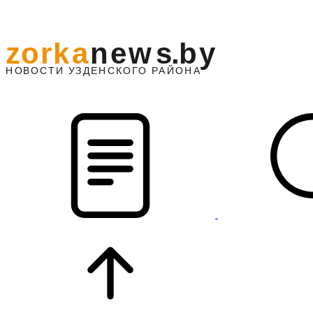
z
o
r
k
a
n
e
w
s
.
b
y
АЙОНА
НО
В
О
С
ТИ
У
ЗДЕНС
К
О
Г
О
Р