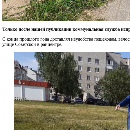
Только после нашей публикации коммунальная служба испр
С конца прошлого года доставлял неудобства пешеходам, вело
улице Советской в райцентре.