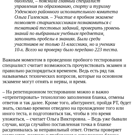
биологии, – пояснила главный специалист
управления по образованию, спорту и туризму
Узденского районного исполнительного комитета
Ольга Гилевская. – Участие в пробном экзамене
позволяет старшеклассникам познакомиться с
тематикой тестовых заданий, проверить уровень
знаний по выбранным учебным предметам,
заполнить пробелы в знаниях. Были среди
участников не только 11-классники, но и ученики
10-х. Всего на проверку было передано 223 теста.
Важным моментом в проведении пробного тестирования
специалист считает возможность прочувствовать экзамен и
правильно распорядиться временем. Ведь есть ряд так
называемых технических вопросов, которые на основном
экзамене могут отнять и нервы, и время.
– На репетиционном тестировании можно и важно
«отрепетировать» технологию заполнения бланка, отмены
ответов и так далее. Кроме того, абитуриент, пройдя РТ, будет
знать, сколько времени отведено на прохождение того или
иного теста, и подготовиться так, чтобы в это время
уложиться, – считает Ольга Викторовна. – Ведь уже бывали
случаи, когда случайно поставленная точка в бланке
расценивалась за неправильный ответ. Ответы проверяет