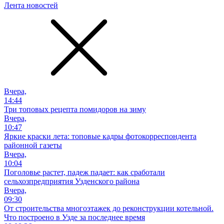
Лента новостей
Вчера,
14:44
Три топовых рецепта помидоров на зиму
Вчера,
10:47
Яркие краски лета: топовые кадры фотокорреспондента
районной газеты
Вчера,
10:04
Поголовье растет, падеж падает: как сработали
сельхозпредприятия Узденского района
Вчера,
09:30
От строительства многоэтажек до реконструкции котельной.
Что построено в Узде за последнее время