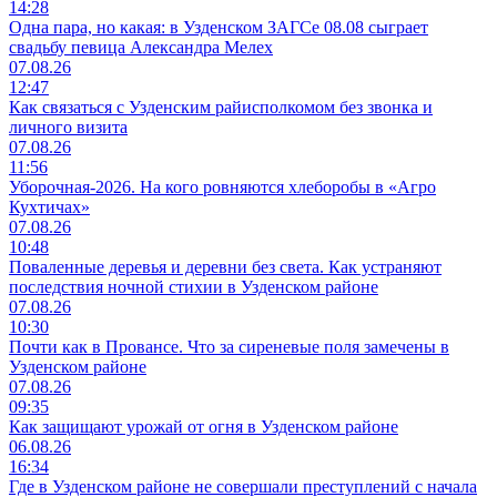
14:28
Одна пара, но какая: в Узденском ЗАГСе 08.08 сыграет
свадьбу певица Александра Мелех
07.08.26
12:47
Как связаться с Узденским райисполкомом без звонка и
личного визита
07.08.26
11:56
Уборочная-2026. На кого ровняются хлеборобы в «Агро
Кухтичах»
07.08.26
10:48
Поваленные деревья и деревни без света. Как устраняют
последствия ночной стихии в Узденском районе
07.08.26
10:30
Почти как в Провансе. Что за сиреневые поля замечены в
Узденском районе
07.08.26
09:35
Как защищают урожай от огня в Узденском районе
06.08.26
16:34
Где в Узденском районе не совершали преступлений с начала