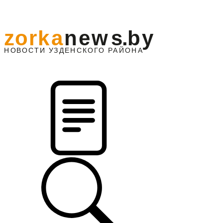
z
o
r
k
a
n
e
w
s
.
b
y
АЙОНА
НО
В
О
С
ТИ
У
ЗДЕНС
К
О
Г
О
Р