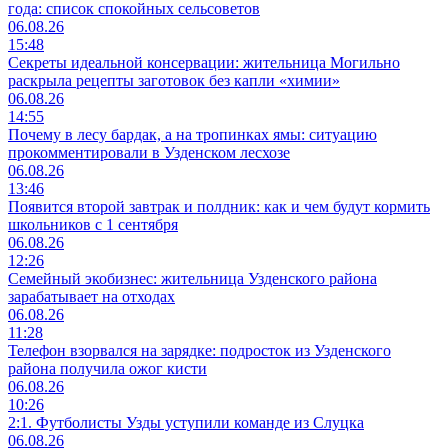
года: список спокойных сельсоветов
06.08.26
15:48
Секреты идеальной консервации: жительница Могильно
раскрыла рецепты заготовок без капли «химии»
06.08.26
14:55
Почему в лесу бардак, а на тропинках ямы: ситуацию
прокомментировали в Узденском лесхозе
06.08.26
13:46
Появится второй завтрак и полдник: как и чем будут кормить
школьников с 1 сентября
06.08.26
12:26
Семейный экобизнес: жительница Узденского района
зарабатывает на отходах
06.08.26
11:28
Телефон взорвался на зарядке: подросток из Узденского
района получила ожог кисти
06.08.26
10:26
2:1. Футболисты Узды уступили команде из Слуцка
06.08.26