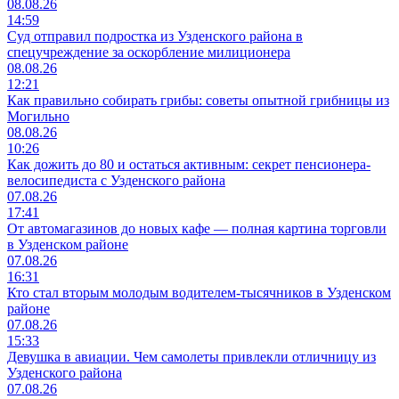
08.08.26
14:59
Суд отправил подростка из Узденского района в
спецучреждение за оскорбление милиционера
08.08.26
12:21
Как правильно собирать грибы: советы опытной грибницы из
Могильно
08.08.26
10:26
Как дожить до 80 и остаться активным: секрет пенсионера-
велосипедиста с Узденского района
07.08.26
17:41
От автомагазинов до новых кафе — полная картина торговли
в Узденском районе
07.08.26
16:31
Кто стал вторым молодым водителем-тысячников в Узденском
районе
07.08.26
15:33
Девушка в авиации. Чем самолеты привлекли отличницу из
Узденского района
07.08.26