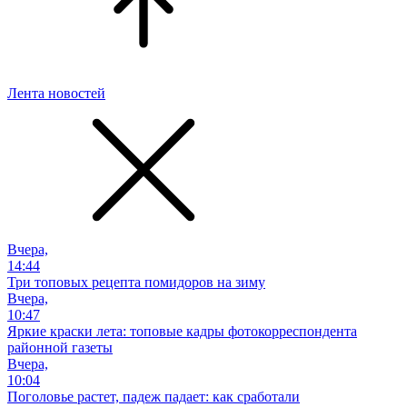
Лента новостей
Вчера,
14:44
Три топовых рецепта помидоров на зиму
Вчера,
10:47
Яркие краски лета: топовые кадры фотокорреспондента
районной газеты
Вчера,
10:04
Поголовье растет, падеж падает: как сработали