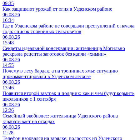
09:35
Как защищают урожай от огня в Узденском районе
06.08.26
16:34
Где в Узденском районе не совершали преступлений с начала
года: список спокойных сельсоветов
06.08.26
15:48
Секреты идеальной консервации: жительница Могильно
раскрыла рецепты заготовок без капли «химии»
06.08.26
14:55
Почему в лесу бардак, а на тропинках ямы: ситуацию
прокомментировали в Узденском лесхозе
06.08.26
13:46
Появится второй завтрак и полдник: как и чем будут кормить
школьников с 1 сентября
06.08.26
12:26
Семейный экобизнес: жительница Узденского района
зарабатывает на отходах
06.08.26
11:28
Телефон взорвался на зарядке: подросток из Узденского