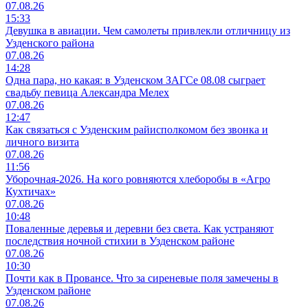
07.08.26
15:33
Девушка в авиации. Чем самолеты привлекли отличницу из
Узденского района
07.08.26
14:28
Одна пара, но какая: в Узденском ЗАГСе 08.08 сыграет
свадьбу певица Александра Мелех
07.08.26
12:47
Как связаться с Узденским райисполкомом без звонка и
личного визита
07.08.26
11:56
Уборочная-2026. На кого ровняются хлеборобы в «Агро
Кухтичах»
07.08.26
10:48
Поваленные деревья и деревни без света. Как устраняют
последствия ночной стихии в Узденском районе
07.08.26
10:30
Почти как в Провансе. Что за сиреневые поля замечены в
Узденском районе
07.08.26