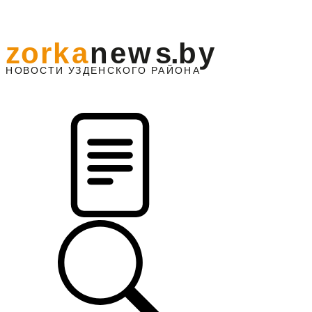
z
o
r
k
a
n
e
w
s
.
b
y
АЙОНА
НО
В
О
С
ТИ
У
ЗДЕНС
К
О
Г
О
Р