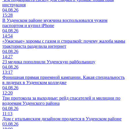
инструкция
04.08.26
15:28
В Узденском районе мужчина воспользовался чужим
паспортом и купил iPhone
04.08.26
14:54
«Ужасные» хоромы с газом и стиралкой: почему жалоба мамы
тракториста разделила интернет
04.08.26
14:27
23 медика пополнили Узденскую райбольницу
04.08.26
13:17
Финишная прямая приемной кампании. Какая специальность
в лидерах в Узденском колледже
04.08.26
12:20
Три протокола за выходные: рейд спасателей и милиции по
водоемам Узденского района
04.08.26
11:13
Дом с итальянским дизайном продается в Узденском районе
03.08.26