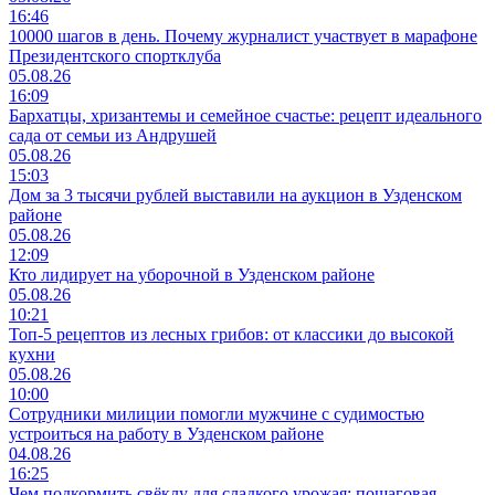
16:46
10000 шагов в день. Почему журналист участвует в марафоне
Президентского спортклуба
05.08.26
16:09
Бархатцы, хризантемы и семейное счастье: рецепт идеального
сада от семьи из Андрушей
05.08.26
15:03
Дом за 3 тысячи рублей выставили на аукцион в Узденском
районе
05.08.26
12:09
Кто лидирует на уборочной в Узденском районе
05.08.26
10:21
Топ-5 рецептов из лесных грибов: от классики до высокой
кухни
05.08.26
10:00
Сотрудники милиции помогли мужчине с судимостью
устроиться на работу в Узденском районе
04.08.26
16:25
Чем подкормить свёклу для сладкого урожая: пошаговая