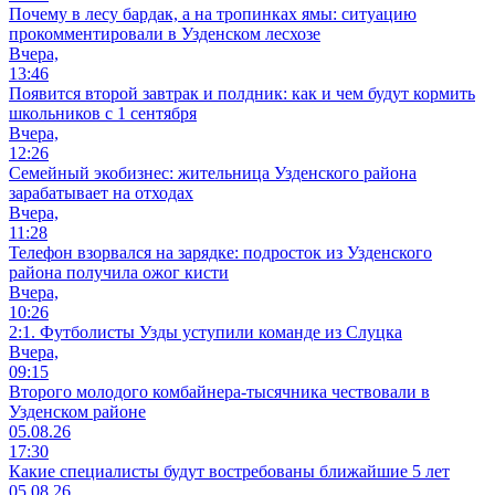
Почему в лесу бардак, а на тропинках ямы: ситуацию
прокомментировали в Узденском лесхозе
Вчера,
13:46
Появится второй завтрак и полдник: как и чем будут кормить
школьников с 1 сентября
Вчера,
12:26
Семейный экобизнес: жительница Узденского района
зарабатывает на отходах
Вчера,
11:28
Телефон взорвался на зарядке: подросток из Узденского
района получила ожог кисти
Вчера,
10:26
2:1. Футболисты Узды уступили команде из Слуцка
Вчера,
09:15
Второго молодого комбайнера-тысячника чествовали в
Узденском районе
05.08.26
17:30
Какие специалисты будут востребованы ближайшие 5 лет
05.08.26