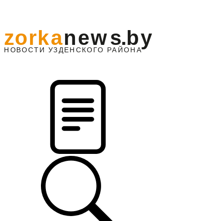
z
o
r
k
a
n
e
w
s
.
b
y
АЙОНА
НО
В
О
С
ТИ
У
ЗДЕНС
К
О
Г
О
Р