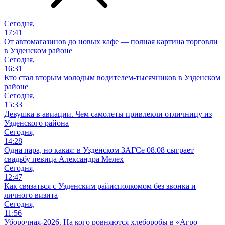
Сегодня,
17:41
От автомагазинов до новых кафе — полная картина торговли
в Узденском районе
Сегодня,
16:31
Кто стал вторым молодым водителем-тысячников в Узденском
районе
Сегодня,
15:33
Девушка в авиации. Чем самолеты привлекли отличницу из
Узденского района
Сегодня,
14:28
Одна пара, но какая: в Узденском ЗАГСе 08.08 сыграет
свадьбу певица Александра Мелех
Сегодня,
12:47
Как связаться с Узденским райисполкомом без звонка и
личного визита
Сегодня,
11:56
Уборочная-2026. На кого ровняются хлеборобы в «Агро