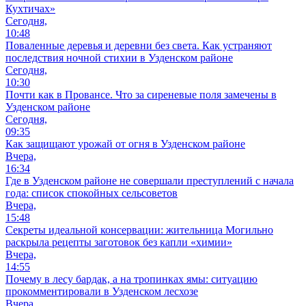
Кухтичах»
Сегодня,
10:48
Поваленные деревья и деревни без света. Как устраняют
последствия ночной стихии в Узденском районе
Сегодня,
10:30
Почти как в Провансе. Что за сиреневые поля замечены в
Узденском районе
Сегодня,
09:35
Как защищают урожай от огня в Узденском районе
Вчера,
16:34
Где в Узденском районе не совершали преступлений с начала
года: список спокойных сельсоветов
Вчера,
15:48
Секреты идеальной консервации: жительница Могильно
раскрыла рецепты заготовок без капли «химии»
Вчера,
14:55
Почему в лесу бардак, а на тропинках ямы: ситуацию
прокомментировали в Узденском лесхозе
Вчера,