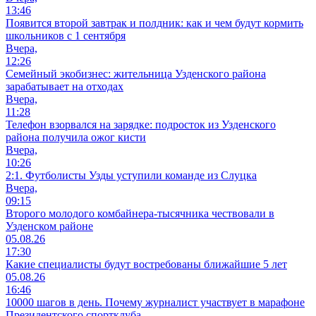
13:46
Появится второй завтрак и полдник: как и чем будут кормить
школьников с 1 сентября
Вчера,
12:26
Семейный экобизнес: жительница Узденского района
зарабатывает на отходах
Вчера,
11:28
Телефон взорвался на зарядке: подросток из Узденского
района получила ожог кисти
Вчера,
10:26
2:1. Футболисты Узды уступили команде из Слуцка
Вчера,
09:15
Второго молодого комбайнера-тысячника чествовали в
Узденском районе
05.08.26
17:30
Какие специалисты будут востребованы ближайшие 5 лет
05.08.26
16:46
10000 шагов в день. Почему журналист участвует в марафоне
Президентского спортклуба