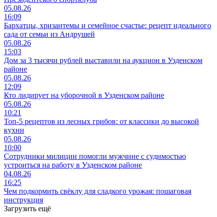
05.08.26
16:09
Бархатцы, хризантемы и семейное счастье: рецепт идеального
сада от семьи из Андрушей
05.08.26
15:03
Дом за 3 тысячи рублей выставили на аукцион в Узденском
районе
05.08.26
12:09
Кто лидирует на уборочной в Узденском районе
05.08.26
10:21
Топ-5 рецептов из лесных грибов: от классики до высокой
кухни
05.08.26
10:00
Сотрудники милиции помогли мужчине с судимостью
устроиться на работу в Узденском районе
04.08.26
16:25
Чем подкормить свёклу для сладкого урожая: пошаговая
инструкция
Загрузить ещё