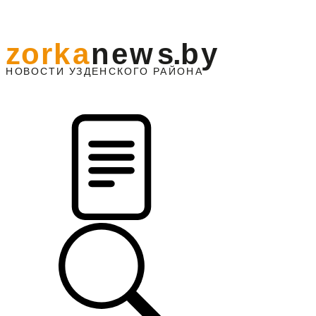
z
o
r
k
a
n
e
w
s
.
b
y
АЙОНА
НО
В
О
С
ТИ
У
ЗДЕНС
К
О
Г
О
Р