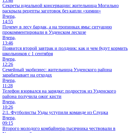
15:48
Секреты идеальной консервации: жительница Могильно
раскрыла рецепты заготовок без капли «химии»
Вчера,
14:55
Почему в лесу бардак, а на тропинках ямы: ситуацию
прокомментировали в Узденском лесхозе
Вчера,
13:46
Появится второй завтрак и полдник: как и чем будут кормить
школьников с 1 сентября
Вчера,
12:26
Семейный экобизнес: жительница Узденского района
зарабатывает на отходах
Вчера,
11:28
Телефон взорвался на зарядке: подросток из Узденского
района получила ожог кисти
Вчера,
10:26
2:1. Футболисты Узды уступили команде из Слуцка
Вчера,
09:15
Второго молодого комбайнера-тысячника чествовали в