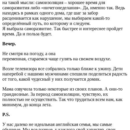
на такой мысли: самоизоляция – хорошее время для
саморазвития либо «ничегонеделания». Да, именно так. Ведь
находясь в рамках одного дома, где шаг за забор
расценивается как нарушение, мы выбираем какой-то
определённый путь, по которому и следуем.
Я выбрала саморазвитие. Так быстрее и интереснее пройдет
время. Да и польза будет.
Вечер.
Не смотря на погоду, а она
переменная, стараемся чаще гулять на свежем воздухе.
Возле телевизора все собрались только ближе к ужину. Дети
наперебой с нашими мужчинами спешили поделиться радость
от того, какой чудесный у них получается домик.
Мама озвучила только некоторые из своих планов. А они-то
грандиозные. За период самоизоляции, чувствую, их
полностью не осуществить. Так что трудиться всем нам, как
минимум, до конца лета.
P
.
S
.
У нас далеко не идеальная английская семья, мы самые
обычные. Мы все разные, у каждого свой характер, свои