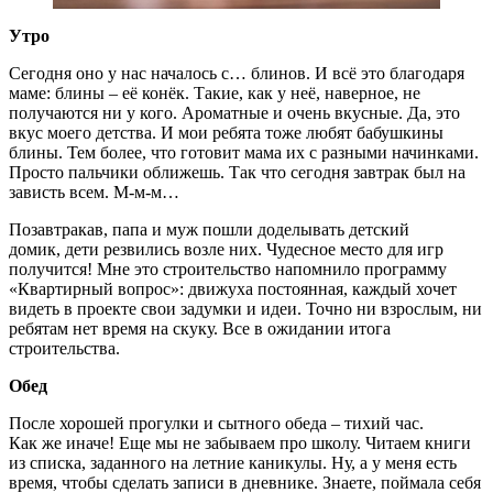
Утро
Сегодня оно у нас началось с… блинов. И всё это благодаря
маме: блины – её конёк. Такие, как у неё, наверное, не
получаются ни у кого. Ароматные и очень вкусные. Да, это
вкус моего детства. И мои ребята тоже любят бабушкины
блины. Тем более, что готовит мама их с разными начинками.
Просто пальчики оближешь. Так что сегодня завтрак был на
зависть всем. М-м-м…
Позавтракав, папа и муж пошли доделывать детский
домик, дети резвились возле них. Чудесное место для игр
получится! Мне это строительство напомнило программу
«Квартирный вопрос»: движуха постоянная, каждый хочет
видеть в проекте свои задумки и идеи. Точно ни взрослым, ни
ребятам нет время на скуку. Все в ожидании итога
строительства.
Обед
После хорошей прогулки и сытного обеда – тихий час.
Как же иначе! Еще мы не забываем про школу. Читаем книги
из списка, заданного на летние каникулы. Ну, а у меня есть
время, чтобы сделать записи в дневнике. Знаете, поймала себя