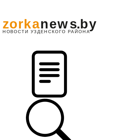
z
o
r
k
a
n
e
w
s
.
b
y
АЙОНА
НО
В
О
С
ТИ
У
ЗДЕНС
К
О
Г
О
Р