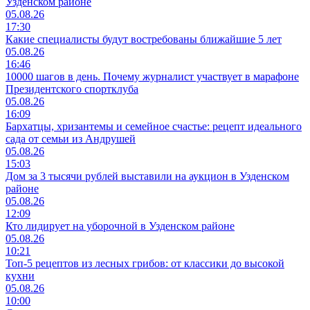
Узденском районе
05.08.26
17:30
Какие специалисты будут востребованы ближайшие 5 лет
05.08.26
16:46
10000 шагов в день. Почему журналист участвует в марафоне
Президентского спортклуба
05.08.26
16:09
Бархатцы, хризантемы и семейное счастье: рецепт идеального
сада от семьи из Андрушей
05.08.26
15:03
Дом за 3 тысячи рублей выставили на аукцион в Узденском
районе
05.08.26
12:09
Кто лидирует на уборочной в Узденском районе
05.08.26
10:21
Топ-5 рецептов из лесных грибов: от классики до высокой
кухни
05.08.26
10:00