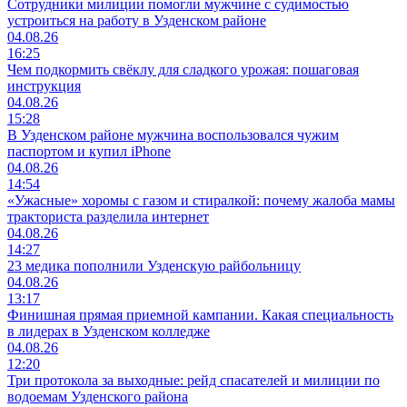
Сотрудники милиции помогли мужчине с судимостью
устроиться на работу в Узденском районе
04.08.26
16:25
Чем подкормить свёклу для сладкого урожая: пошаговая
инструкция
04.08.26
15:28
В Узденском районе мужчина воспользовался чужим
паспортом и купил iPhone
04.08.26
14:54
«Ужасные» хоромы с газом и стиралкой: почему жалоба мамы
тракториста разделила интернет
04.08.26
14:27
23 медика пополнили Узденскую райбольницу
04.08.26
13:17
Финишная прямая приемной кампании. Какая специальность
в лидерах в Узденском колледже
04.08.26
12:20
Три протокола за выходные: рейд спасателей и милиции по
водоемам Узденского района