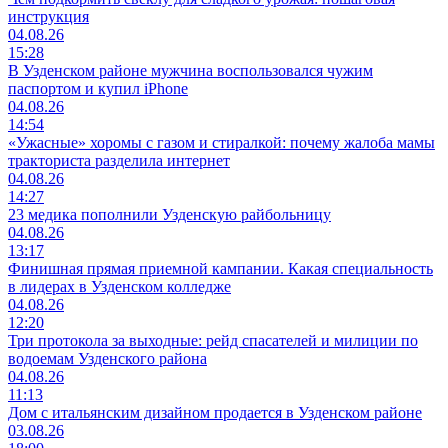
инструкция
04.08.26
15:28
В Узденском районе мужчина воспользовался чужим
паспортом и купил iPhone
04.08.26
14:54
«Ужасные» хоромы с газом и стиралкой: почему жалоба мамы
тракториста разделила интернет
04.08.26
14:27
23 медика пополнили Узденскую райбольницу
04.08.26
13:17
Финишная прямая приемной кампании. Какая специальность
в лидерах в Узденском колледже
04.08.26
12:20
Три протокола за выходные: рейд спасателей и милиции по
водоемам Узденского района
04.08.26
11:13
Дом с итальянским дизайном продается в Узденском районе
03.08.26