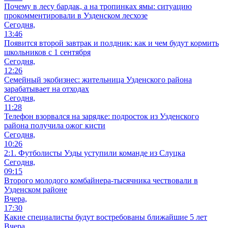
Почему в лесу бардак, а на тропинках ямы: ситуацию
прокомментировали в Узденском лесхозе
Сегодня,
13:46
Появится второй завтрак и полдник: как и чем будут кормить
школьников с 1 сентября
Сегодня,
12:26
Семейный экобизнес: жительница Узденского района
зарабатывает на отходах
Сегодня,
11:28
Телефон взорвался на зарядке: подросток из Узденского
района получила ожог кисти
Сегодня,
10:26
2:1. Футболисты Узды уступили команде из Слуцка
Сегодня,
09:15
Второго молодого комбайнера-тысячника чествовали в
Узденском районе
Вчера,
17:30
Какие специалисты будут востребованы ближайшие 5 лет
Вчера,