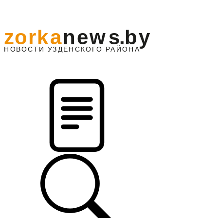
z
o
r
k
a
n
e
w
s
.
b
y
АЙОНА
НО
В
О
С
ТИ
У
ЗДЕНС
К
О
Г
О
Р