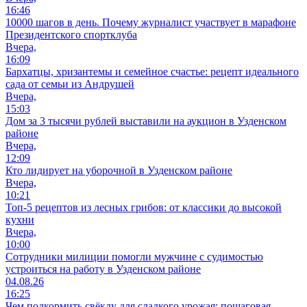
16:46
10000 шагов в день. Почему журналист участвует в марафоне
Президентского спортклуба
Вчера,
16:09
Бархатцы, хризантемы и семейное счастье: рецепт идеального
сада от семьи из Андрушей
Вчера,
15:03
Дом за 3 тысячи рублей выставили на аукцион в Узденском
районе
Вчера,
12:09
Кто лидирует на уборочной в Узденском районе
Вчера,
10:21
Топ-5 рецептов из лесных грибов: от классики до высокой
кухни
Вчера,
10:00
Сотрудники милиции помогли мужчине с судимостью
устроиться на работу в Узденском районе
04.08.26
16:25
Чем подкормить свёклу для сладкого урожая: пошаговая