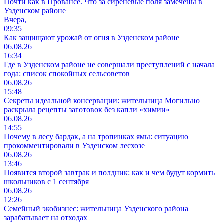
Почти как в Провансе. Что за сиреневые поля замечены в
Узденском районе
Вчера,
09:35
Как защищают урожай от огня в Узденском районе
06.08.26
16:34
Где в Узденском районе не совершали преступлений с начала
года: список спокойных сельсоветов
06.08.26
15:48
Секреты идеальной консервации: жительница Могильно
раскрыла рецепты заготовок без капли «химии»
06.08.26
14:55
Почему в лесу бардак, а на тропинках ямы: ситуацию
прокомментировали в Узденском лесхозе
06.08.26
13:46
Появится второй завтрак и полдник: как и чем будут кормить
школьников с 1 сентября
06.08.26
12:26
Семейный экобизнес: жительница Узденского района
зарабатывает на отходах