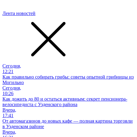
Лента новостей
Сегодня,
12:21
Как правильно собирать грибы: советы опытной грибницы из
Могильно
Сегодня,
10:26
Как дожить до 80 и остаться активным: секрет пенсионера-
велосипедиста с Узденского района
Вчера,
17:41
От автомагазинов до новых кафе — полная картина торговли
в Узденском районе
Вчера,