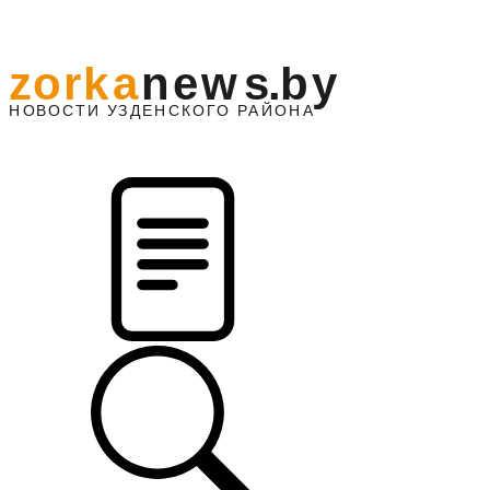
z
o
r
k
a
n
e
w
s
.
b
y
АЙОНА
НО
В
О
С
ТИ
У
ЗДЕНС
К
О
Г
О
Р