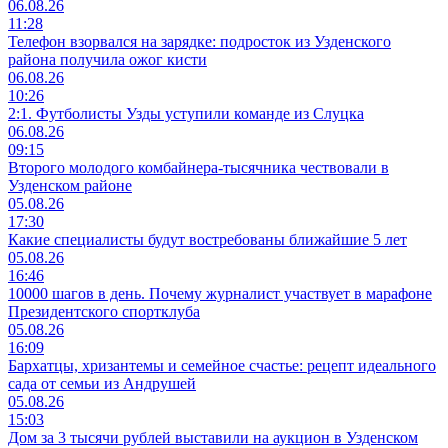
06.08.26
11:28
Телефон взорвался на зарядке: подросток из Узденского
района получила ожог кисти
06.08.26
10:26
2:1. Футболисты Узды уступили команде из Слуцка
06.08.26
09:15
Второго молодого комбайнера-тысячника чествовали в
Узденском районе
05.08.26
17:30
Какие специалисты будут востребованы ближайшие 5 лет
05.08.26
16:46
10000 шагов в день. Почему журналист участвует в марафоне
Президентского спортклуба
05.08.26
16:09
Бархатцы, хризантемы и семейное счастье: рецепт идеального
сада от семьи из Андрушей
05.08.26
15:03
Дом за 3 тысячи рублей выставили на аукцион в Узденском