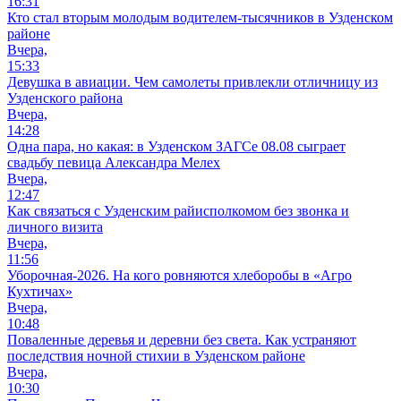
16:31
Кто стал вторым молодым водителем-тысячников в Узденском
районе
Вчера,
15:33
Девушка в авиации. Чем самолеты привлекли отличницу из
Узденского района
Вчера,
14:28
Одна пара, но какая: в Узденском ЗАГСе 08.08 сыграет
свадьбу певица Александра Мелех
Вчера,
12:47
Как связаться с Узденским райисполкомом без звонка и
личного визита
Вчера,
11:56
Уборочная-2026. На кого ровняются хлеборобы в «Агро
Кухтичах»
Вчера,
10:48
Поваленные деревья и деревни без света. Как устраняют
последствия ночной стихии в Узденском районе
Вчера,
10:30