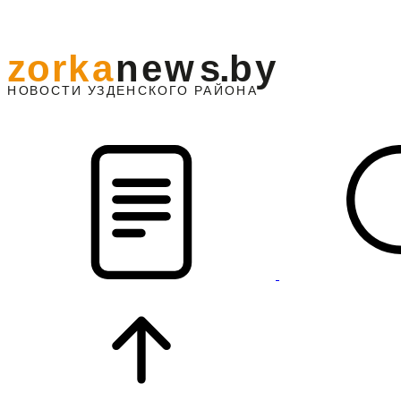
z
o
r
k
a
n
e
w
s
.
b
y
АЙОНА
НО
В
О
С
ТИ
У
ЗДЕНС
К
О
Г
О
Р