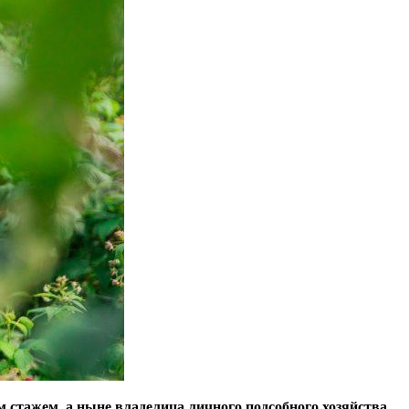
стажем, а ныне владелица личного подсобного хозяйства