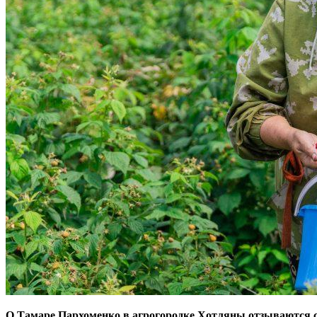
О Тамаре Пархоменко в агрогородке Хотляны отзываются с 