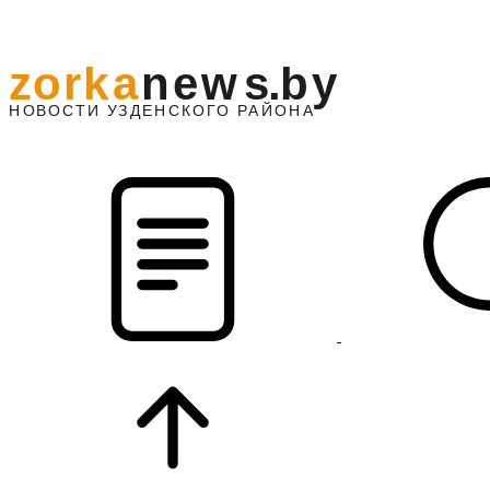
z
o
r
k
a
n
e
w
s
.
b
y
АЙОНА
НО
В
О
С
ТИ
У
ЗДЕНС
К
О
Г
О
Р