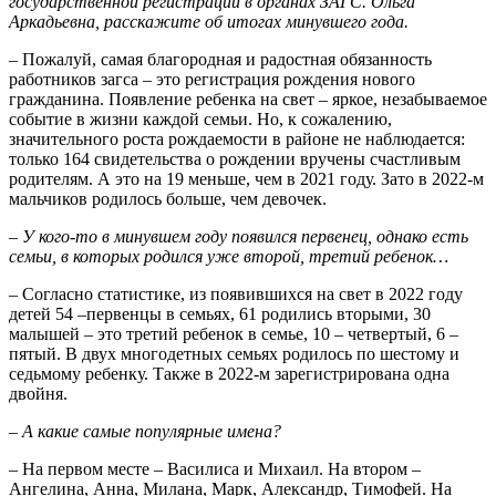
государственной регистрации в органах ЗАГС. Ольга
Аркадьевна, расскажите об итогах минувшего года.
– Пожалуй, самая благородная и радостная обязанность
работников загса – это регистрация рождения нового
гражданина. Появление ребенка на свет – яркое, незабываемое
событие в жизни каждой семьи. Но, к сожалению,
значительного роста рождаемости в районе не наблюдается:
только 164 свидетельства о рождении вручены счастливым
родителям. А это на 19 меньше, чем в 2021 году. Зато в 2022-м
мальчиков родилось больше, чем девочек.
– У кого-то в минувшем году появился первенец, однако есть
семьи, в которых родился уже второй, третий ребенок…
– Согласно статистике, из появившихся на свет в 2022 году
детей 54 –первенцы в семьях, 61 родились вторыми, 30
малышей – это третий ребенок в семье, 10 – четвертый, 6 –
пятый. В двух многодетных семьях родилось по шестому и
седьмому ребенку. Также в 2022-м зарегистрирована одна
двойня.
– А какие самые популярные имена?
– На первом месте – Василиса и Михаил. На втором –
Ангелина, Анна, Милана, Марк, Александр, Тимофей. На