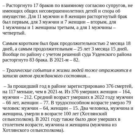
– Расторгнуто 17 браков по взаимному согласию супругов, не
имеющих общих несовершеннолетних детей и спора об
имуществе. Для 11 мужчин и 8 женщин расторгнутый брак
был первым, для 3 мужчин и 7 женщин – вторым, для
1 мужчины и 1 женщины третьим, а для 1 мужчины –
четвертый.
Самым коротким был брак продолжительностью 2 месяца 18
дней, а самым продолжительным – 25 лет 3 месяца 15 дней.
Вообще по району с учетом решений суда Узденского района
расторгнуто 83 брака. В 2021-м – 82.
– Трагические события в жизни людей тоже отражаются в
записях актов гражданского состояния…
– За прошедший год в районе зарегистрировано 376 смертей,
на 117 меньше, чем в 2021-м. Из 376 умерших женщин – 164,
мужчин – 212. Средний возраст умерших в 2022 году мужчин
– 66 лет, женщин – 77. В трудоспособном возрасте умерло 79
человек: мужчин – 64, женщин – 15. Два человека, мужчина и
женщина, умерли в возрасте 100 лет (Хотлянский
сельисполком). В 2021 году также было двое умерших в
столетнем возрасте, мужчина и женщина (мужчина из
Хотлянского сельисполкома).