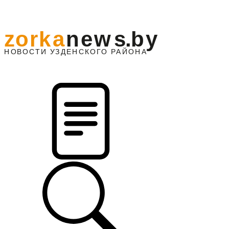
z
o
r
k
a
n
e
w
s
.
b
y
АЙОНА
НО
В
О
С
ТИ
У
ЗДЕНС
К
О
Г
О
Р