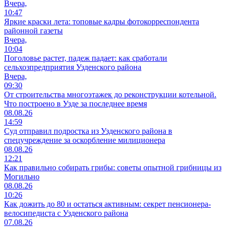
Вчера,
10:47
Яркие краски лета: топовые кадры фотокорреспондента
районной газеты
Вчера,
10:04
Поголовье растет, падеж падает: как сработали
сельхозпредприятия Узденского района
Вчера,
09:30
От строительства многоэтажек до реконструкции котельной.
Что построено в Узде за последнее время
08.08.26
14:59
Суд отправил подростка из Узденского района в
спецучреждение за оскорбление милиционера
08.08.26
12:21
Как правильно собирать грибы: советы опытной грибницы из
Могильно
08.08.26
10:26
Как дожить до 80 и остаться активным: секрет пенсионера-
велосипедиста с Узденского района
07.08.26