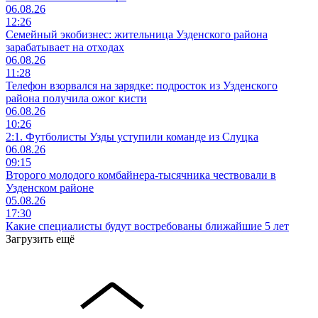
06.08.26
12:26
Семейный экобизнес: жительница Узденского района
зарабатывает на отходах
06.08.26
11:28
Телефон взорвался на зарядке: подросток из Узденского
района получила ожог кисти
06.08.26
10:26
2:1. Футболисты Узды уступили команде из Слуцка
06.08.26
09:15
Второго молодого комбайнера-тысячника чествовали в
Узденском районе
05.08.26
17:30
Какие специалисты будут востребованы ближайшие 5 лет
Загрузить ещё