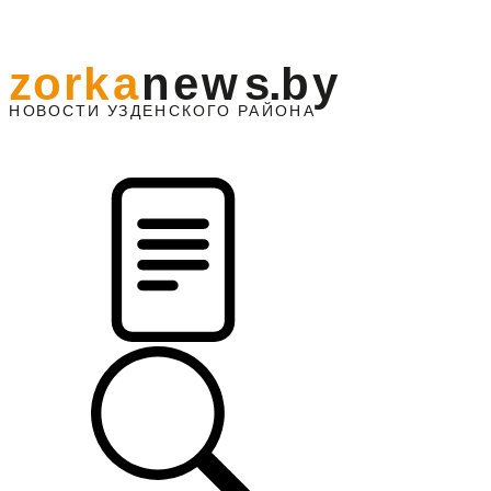
z
o
r
k
a
n
e
w
s
.
b
y
АЙОНА
НО
В
О
С
ТИ
У
ЗДЕНС
К
О
Г
О
Р