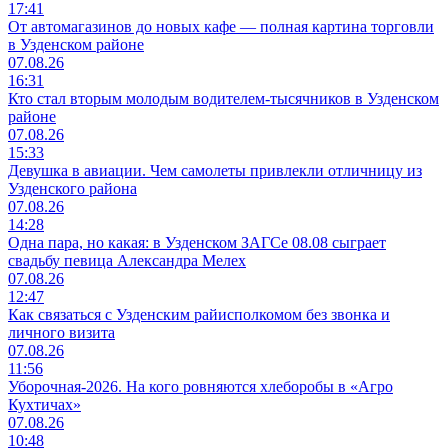
17:41
От автомагазинов до новых кафе — полная картина торговли
в Узденском районе
07.08.26
16:31
Кто стал вторым молодым водителем-тысячников в Узденском
районе
07.08.26
15:33
Девушка в авиации. Чем самолеты привлекли отличницу из
Узденского района
07.08.26
14:28
Одна пара, но какая: в Узденском ЗАГСе 08.08 сыграет
свадьбу певица Александра Мелех
07.08.26
12:47
Как связаться с Узденским райисполкомом без звонка и
личного визита
07.08.26
11:56
Уборочная-2026. На кого ровняются хлеборобы в «Агро
Кухтичах»
07.08.26
10:48