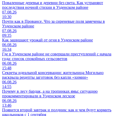
Поваленные деревья и деревни без света. Как устраняют
последствия ночной стихии в Узденском районе
07.08.26
10:30
Почти как в Провансе. Что за сиреневые поля замечены в
Узденском районе
07.08.26
09:35
Как защищают урожай от огня в Узденском районе
06.08.26
16:34
Где в Узденском районе не совершали преступлений с начала
года: список спокойных сельсоветов
06.08.26
15:48
Секреты идеальной консервации: жительница Могильно
раскрыла рецепты заготовок без капли «химии»
06.08.26
14:55
Почему в лесу бардак, а на тропинках ямы: ситуацию
прокомментировали в Узденском лесхозе
06.08.26
13:46
Появится второй завтрак и полдник: как и чем будут кормить
школьников с 1 сентября