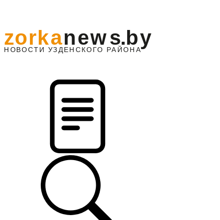
z
o
r
k
a
n
e
w
s
.
b
y
АЙОНА
НО
В
О
С
ТИ
У
ЗДЕНС
К
О
Г
О
Р