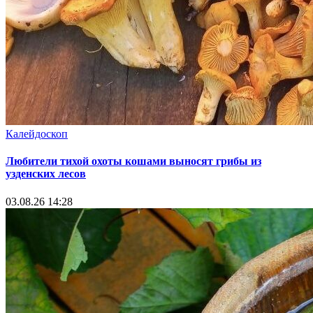
Калейдоскоп
Любители тихой охоты кошами выносят грибы из
узденских лесов
03.08.26 14:28