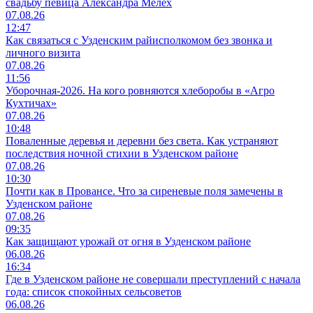
свадьбу певица Александра Мелех
07.08.26
12:47
Как связаться с Узденским райисполкомом без звонка и
личного визита
07.08.26
11:56
Уборочная-2026. На кого ровняются хлеборобы в «Агро
Кухтичах»
07.08.26
10:48
Поваленные деревья и деревни без света. Как устраняют
последствия ночной стихии в Узденском районе
07.08.26
10:30
Почти как в Провансе. Что за сиреневые поля замечены в
Узденском районе
07.08.26
09:35
Как защищают урожай от огня в Узденском районе
06.08.26
16:34
Где в Узденском районе не совершали преступлений с начала
года: список спокойных сельсоветов
06.08.26