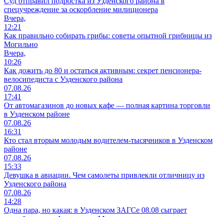
Суд отправил подростка из Узденского района в
спецучреждение за оскорбление милиционера
Вчера,
12:21
Как правильно собирать грибы: советы опытной грибницы из
Могильно
Вчера,
10:26
Как дожить до 80 и остаться активным: секрет пенсионера-
велосипедиста с Узденского района
07.08.26
17:41
От автомагазинов до новых кафе — полная картина торговли
в Узденском районе
07.08.26
16:31
Кто стал вторым молодым водителем-тысячников в Узденском
районе
07.08.26
15:33
Девушка в авиации. Чем самолеты привлекли отличницу из
Узденского района
07.08.26
14:28
Одна пара, но какая: в Узденском ЗАГСе 08.08 сыграет