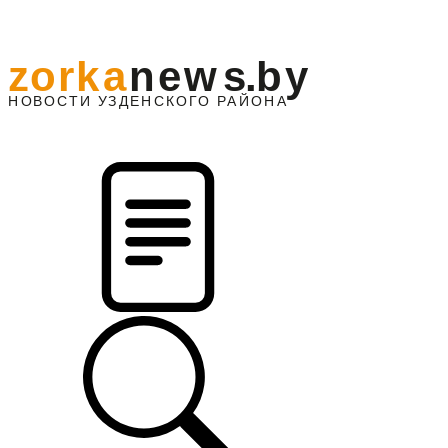
z
o
r
k
a
n
e
w
s
.
b
y
АЙОНА
НО
В
О
С
ТИ
У
ЗДЕНС
К
О
Г
О
Р