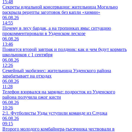
15:48
Секреты идеальной консервации: жительница Могильно
раскрыла рецепты заготовок без капли «химии»
06.08.26
14:55
Почему в лесу бардак, а на тропинках ямы: ситуацию
прокомментировали в Узденском лесхозе
06.08.26
13:46
Появится второй завтрак и полдник: как и чем будут кормить
школьников с 1 сентября
06.08.26
12:26
Семейный экобизнес: жительница Узденского района
зарабатывает на отходах
06.08.26
11:28
Телефон взорвался на зарядке: подросток из Узденского
района получила ожог кисти
06.08.26
10:26
2:1. Футболисты Узды уступили команде из Слуцка
06.08.26
09:15
Второго молодого комбайнера-тысячника чествовали в