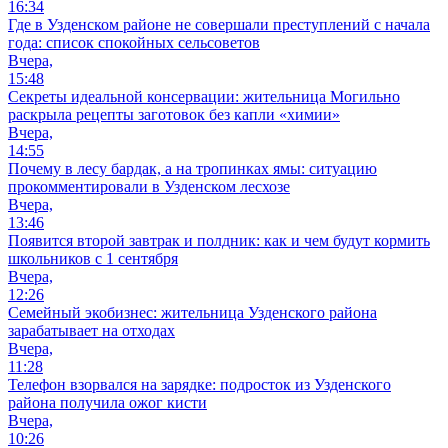
16:34
Где в Узденском районе не совершали преступлений с начала
года: список спокойных сельсоветов
Вчера,
15:48
Секреты идеальной консервации: жительница Могильно
раскрыла рецепты заготовок без капли «химии»
Вчера,
14:55
Почему в лесу бардак, а на тропинках ямы: ситуацию
прокомментировали в Узденском лесхозе
Вчера,
13:46
Появится второй завтрак и полдник: как и чем будут кормить
школьников с 1 сентября
Вчера,
12:26
Семейный экобизнес: жительница Узденского района
зарабатывает на отходах
Вчера,
11:28
Телефон взорвался на зарядке: подросток из Узденского
района получила ожог кисти
Вчера,
10:26