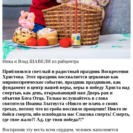
Ника и Влад ШАВЕЛИ из райцентра
Приблизился светлый и радостный праздник Воскресения
Христова. Этот праздник восхваляется церковью как
мировоззренческое событие, праздник праздников, как
фундамент и центр нашей веры, веры в победу Христа над
смертью, как день, открывающий нам Дверь рая и
объятия Бога Отца. Только вслушайтесь в слова
святителя Иоанна Златоуста «Никто не плачь о своих
грехах, потому что из гроба воссияло прощение! Никто не
бойся смерти, ибо освободила нас Спасова смерть! Смерть,
где твое жало?! Ад, где твоя победа?!”
Восприняв эту весть всем сердцем, человек наполняется