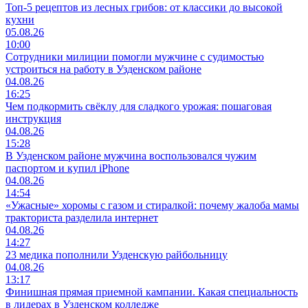
Топ-5 рецептов из лесных грибов: от классики до высокой
кухни
05.08.26
10:00
Сотрудники милиции помогли мужчине с судимостью
устроиться на работу в Узденском районе
04.08.26
16:25
Чем подкормить свёклу для сладкого урожая: пошаговая
инструкция
04.08.26
15:28
В Узденском районе мужчина воспользовался чужим
паспортом и купил iPhone
04.08.26
14:54
«Ужасные» хоромы с газом и стиралкой: почему жалоба мамы
тракториста разделила интернет
04.08.26
14:27
23 медика пополнили Узденскую райбольницу
04.08.26
13:17
Финишная прямая приемной кампании. Какая специальность
в лидерах в Узденском колледже