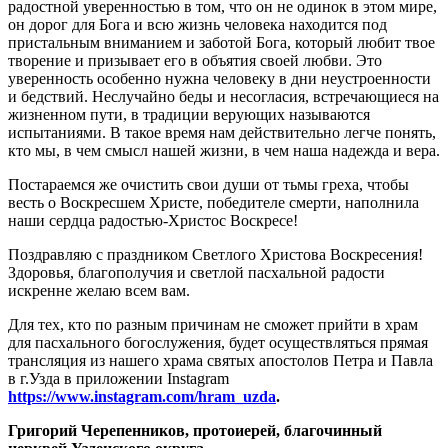
радостной уверенностью в том, что он не одинок в этом мире,
он дорог для Бога и всю жизнь человека находится под
пристальным вниманием и заботой Бога, который любит твое
творение и призывает его в объятия своей любви. Это
уверенность особенно нужна человеку в дни неустроенности
и бедствий. Неслучайно беды и несогласия, встречающиеся на
жизненном пути, в традиции верующих называются
испытаниями. В такое время нам действительно легче понять,
кто мы, в чем смысл нашей жизни, в чем наша надежда и вера.
Постараемся же очистить свои души от тьмы греха, чтобы
весть о Воскресшем Христе, победителе смерти, наполнила
наши сердца радостью-Христос Воскресе!
Поздравляю с праздником Светлого Христова Воскресения!
Здоровья, благополучия и светлой пасхальной радости
искренне желаю всем вам.
Для тех, кто по разным причинам не сможет прийти в храм
для пасхального богослужения, будет осуществляться прямая
трансляция из нашего храма святых апостолов Петра и Павла
в г.Узда в приложении Instagram
https://www.instagram.com/hram_uzda
.
Григорий Черепенников, протоиерей, благочинный