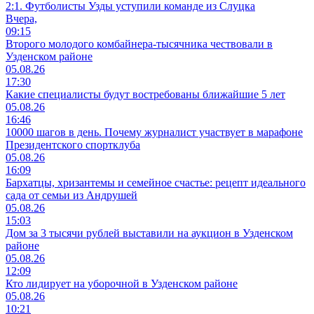
2:1. Футболисты Узды уступили команде из Слуцка
Вчера,
09:15
Второго молодого комбайнера-тысячника чествовали в
Узденском районе
05.08.26
17:30
Какие специалисты будут востребованы ближайшие 5 лет
05.08.26
16:46
10000 шагов в день. Почему журналист участвует в марафоне
Президентского спортклуба
05.08.26
16:09
Бархатцы, хризантемы и семейное счастье: рецепт идеального
сада от семьи из Андрушей
05.08.26
15:03
Дом за 3 тысячи рублей выставили на аукцион в Узденском
районе
05.08.26
12:09
Кто лидирует на уборочной в Узденском районе
05.08.26
10:21