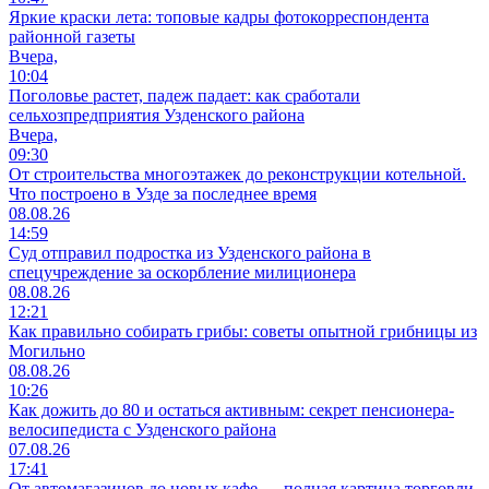
Яркие краски лета: топовые кадры фотокорреспондента
районной газеты
Вчера,
10:04
Поголовье растет, падеж падает: как сработали
сельхозпредприятия Узденского района
Вчера,
09:30
От строительства многоэтажек до реконструкции котельной.
Что построено в Узде за последнее время
08.08.26
14:59
Суд отправил подростка из Узденского района в
спецучреждение за оскорбление милиционера
08.08.26
12:21
Как правильно собирать грибы: советы опытной грибницы из
Могильно
08.08.26
10:26
Как дожить до 80 и остаться активным: секрет пенсионера-
велосипедиста с Узденского района
07.08.26
17:41
От автомагазинов до новых кафе — полная картина торговли