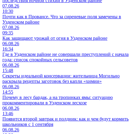
последствия ночной стихии в Узденском районе
07.08.26
10:30
Почти как в Провансе. Что за сиреневые поля замечены в
Узденском районе
07.08.26
09:35
Как защищают урожай от огня в Узденском районе
06.08.26
16:34
Где в Узденском районе не совершали преступлений с начала
года: список спокойных сельсоветов
06.08.26
15:48
Секреты идеальной консервации: жительница Могильно
раскрыла рецепты заготовок без капли «химии»
06.08.26
14:55
Почему в лесу бардак, а на тропинках ямы: ситуацию
прокомментировали в Узденском лесхозе
06.08.26
13:46
Появится второй завтрак и полдник: как и чем будут кормить
школьников с 1 сентября
06.08.26