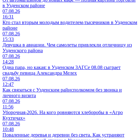
в Узденском районе
07.08.26
16:31
Кто стал вторым молодым водителем-тысячников в Узденском
районе
07.08.26
15:33
Девушка в авиации. Чем самолеты привлекли отличницу из
Узденского района
07.08.26
14:28
Одна пара, но какая: в Узденском ЗАГСе 08.08 сыграет
свадьбу певица Александра Мелех
07.08.26
12:47
Как связаться с Узденским райисполкомом без звонка и
личного визита
07.08.26
11:56
Уборочная-2026. На кого ровняются хлеборобы в «Агро
Кухтичах»
07.08.26
10:48
Поваленные деревья и деревни без света. Как устраняют