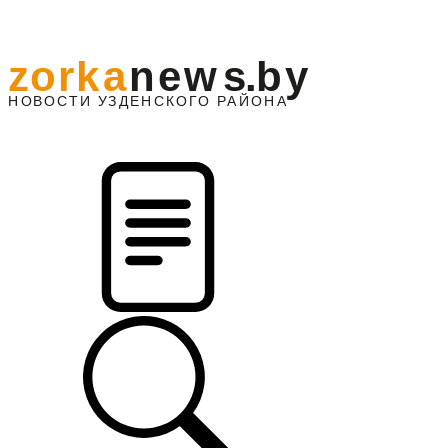
z
o
r
k
a
n
e
w
s
.
b
y
АЙОНА
НО
В
О
С
ТИ
У
ЗДЕНС
К
О
Г
О
Р