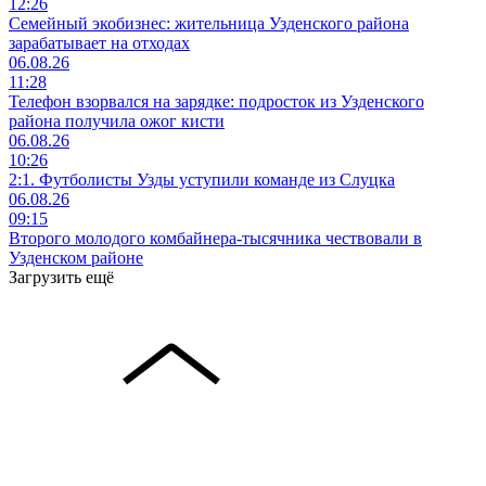
12:26
Семейный экобизнес: жительница Узденского района
зарабатывает на отходах
06.08.26
11:28
Телефон взорвался на зарядке: подросток из Узденского
района получила ожог кисти
06.08.26
10:26
2:1. Футболисты Узды уступили команде из Слуцка
06.08.26
09:15
Второго молодого комбайнера-тысячника чествовали в
Узденском районе
Загрузить ещё