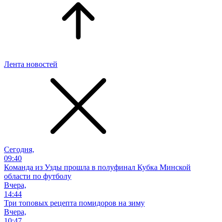
Лента новостей
Сегодня,
09:40
Команда из Узды прошла в полуфинал Кубка Минской
области по футболу
Вчера,
14:44
Три топовых рецепта помидоров на зиму
Вчера,
10:47