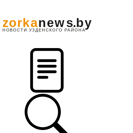
z
o
r
k
a
n
e
w
s
.
b
y
АЙОНА
НО
В
О
С
ТИ
У
ЗДЕНС
К
О
Г
О
Р