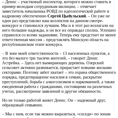
– Денис – участковый инспектор, которого можно ставить в
пример молодым сотрудникам милиции, – отмечает
заместитель начальника РОВД по идеологической работе и
кадровому обеспечению
Сергей Цыбульский
. – Он уже не
один раз представлял наш коллектив на данном смотре-
конкурсе и становился лучшим. Мы и в этот раз возлагали на
него большие надежды, и он все их оправдал сполна. Успешно
справился со всеми заданиями. Теперь ему предстоит не менее
ответственная миссия – представлять Минскую область на
республиканском этапе конкурса.
– В зоне моей ответственности – 13 населенных пунктов, а
это без малого три тысячи жителей, – говорит Денис
Астрейка. – Здесь нет вымирающих деревень. Озерский
сельсовет активно развивается, прирастает новыми жилыми
секторами. Поэтому забот хватает – это охрана общественного
порядка, предотвращение насилия в семьях, раскрытие
преступлений, борьба с алкоголизмом и наркоманией, а также
ежедневная работа с гражданами, состоящими на различных
учетах, рассмотрение заявлений и другие обязанности.
Но не только работой живет Денис. Он – надежный друг,
образцовый семьянин.
– Мы с ним, если так можно выразиться, «соседи» по зонам