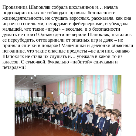
Проказница Шапокляк собрала школьников и… начала
подговаривать их не соблюдать правила безопасности
жизнедеятельности, не слушать взрослых, рассказала, как она
играет со спичками, петардами и фейерверками, и убеждала
малышей, что такие «игры» – веселые, и о безопасности
думать не стоит! Однако дети не верили Шапокляк, пытались
ее переубедить, отговаривали от опасных игр и даже – не
приняли спички в подарок! Мальчишки и девчонки объясняли
негоднице, что такие опасные предметы –не для них, однако
Шапокляк не стала их слушать и… убежала в какой-то из
классов. С сумочкой, буквально «набитой» спичками и
петардами!