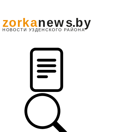
z
o
r
k
a
n
e
w
s
.
b
y
АЙОНА
НО
В
О
С
ТИ
У
ЗДЕНС
К
О
Г
О
Р