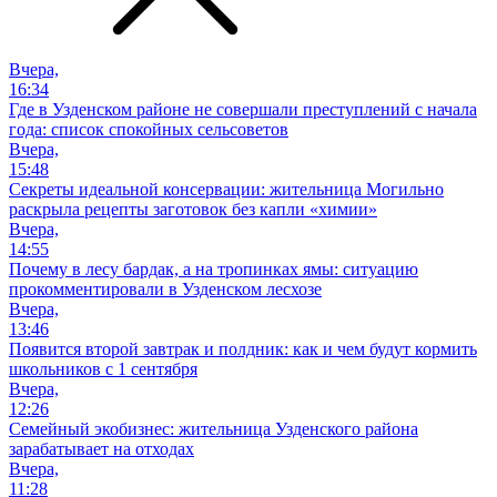
Вчера,
16:34
Где в Узденском районе не совершали преступлений с начала
года: список спокойных сельсоветов
Вчера,
15:48
Секреты идеальной консервации: жительница Могильно
раскрыла рецепты заготовок без капли «химии»
Вчера,
14:55
Почему в лесу бардак, а на тропинках ямы: ситуацию
прокомментировали в Узденском лесхозе
Вчера,
13:46
Появится второй завтрак и полдник: как и чем будут кормить
школьников с 1 сентября
Вчера,
12:26
Семейный экобизнес: жительница Узденского района
зарабатывает на отходах
Вчера,
11:28