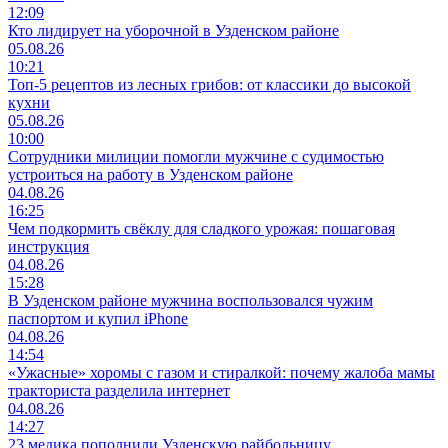
12:09
Кто лидирует на уборочной в Узденском районе
05.08.26
10:21
Топ-5 рецептов из лесных грибов: от классики до высокой
кухни
05.08.26
10:00
Сотрудники милиции помогли мужчине с судимостью
устроиться на работу в Узденском районе
04.08.26
16:25
Чем подкормить свёклу для сладкого урожая: пошаговая
инструкция
04.08.26
15:28
В Узденском районе мужчина воспользовался чужим
паспортом и купил iPhone
04.08.26
14:54
«Ужасные» хоромы с газом и стиралкой: почему жалоба мамы
тракториста разделила интернет
04.08.26
14:27
23 медика пополнили Узденскую райбольницу