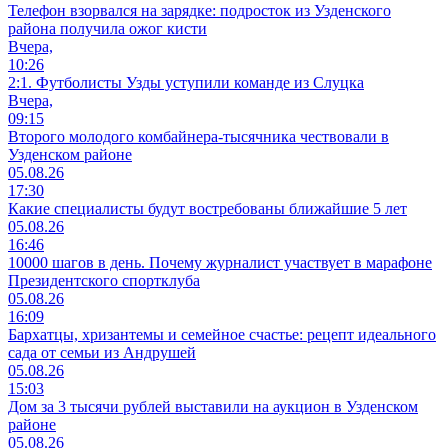
Телефон взорвался на зарядке: подросток из Узденского
района получила ожог кисти
Вчера,
10:26
2:1. Футболисты Узды уступили команде из Слуцка
Вчера,
09:15
Второго молодого комбайнера-тысячника чествовали в
Узденском районе
05.08.26
17:30
Какие специалисты будут востребованы ближайшие 5 лет
05.08.26
16:46
10000 шагов в день. Почему журналист участвует в марафоне
Президентского спортклуба
05.08.26
16:09
Бархатцы, хризантемы и семейное счастье: рецепт идеального
сада от семьи из Андрушей
05.08.26
15:03
Дом за 3 тысячи рублей выставили на аукцион в Узденском
районе
05.08.26