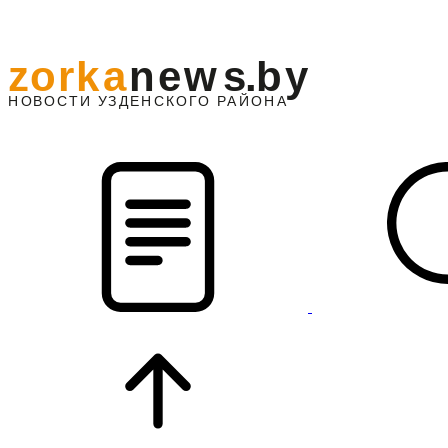
z
o
r
k
a
n
e
w
s
.
b
y
АЙОНА
НО
В
О
С
ТИ
У
ЗДЕНС
К
О
Г
О
Р