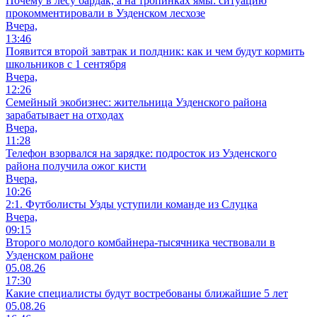
Почему в лесу бардак, а на тропинках ямы: ситуацию
прокомментировали в Узденском лесхозе
Вчера,
13:46
Появится второй завтрак и полдник: как и чем будут кормить
школьников с 1 сентября
Вчера,
12:26
Семейный экобизнес: жительница Узденского района
зарабатывает на отходах
Вчера,
11:28
Телефон взорвался на зарядке: подросток из Узденского
района получила ожог кисти
Вчера,
10:26
2:1. Футболисты Узды уступили команде из Слуцка
Вчера,
09:15
Второго молодого комбайнера-тысячника чествовали в
Узденском районе
05.08.26
17:30
Какие специалисты будут востребованы ближайшие 5 лет
05.08.26