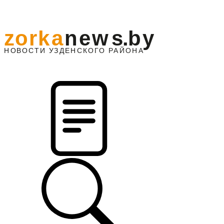
z
o
r
k
a
n
e
w
s
.
b
y
АЙОНА
НО
В
О
С
ТИ
У
ЗДЕНС
К
О
Г
О
Р