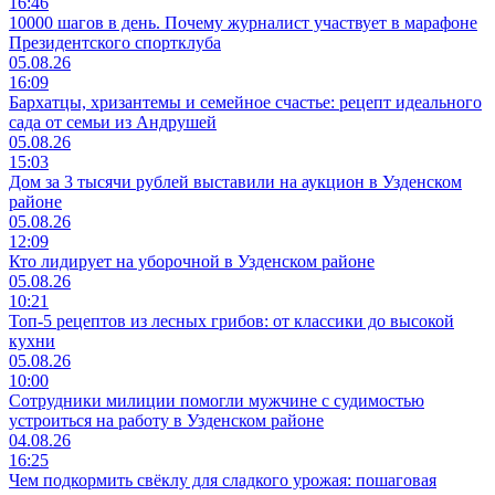
16:46
10000 шагов в день. Почему журналист участвует в марафоне
Президентского спортклуба
05.08.26
16:09
Бархатцы, хризантемы и семейное счастье: рецепт идеального
сада от семьи из Андрушей
05.08.26
15:03
Дом за 3 тысячи рублей выставили на аукцион в Узденском
районе
05.08.26
12:09
Кто лидирует на уборочной в Узденском районе
05.08.26
10:21
Топ-5 рецептов из лесных грибов: от классики до высокой
кухни
05.08.26
10:00
Сотрудники милиции помогли мужчине с судимостью
устроиться на работу в Узденском районе
04.08.26
16:25
Чем подкормить свёклу для сладкого урожая: пошаговая