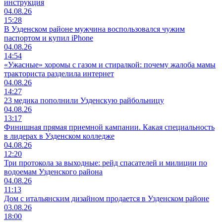
инструкция
04.08.26
15:28
В Узденском районе мужчина воспользовался чужим
паспортом и купил iPhone
04.08.26
14:54
«Ужасные» хоромы с газом и стиралкой: почему жалоба мамы
тракториста разделила интернет
04.08.26
14:27
23 медика пополнили Узденскую райбольницу
04.08.26
13:17
Финишная прямая приемной кампании. Какая специальность
в лидерах в Узденском колледже
04.08.26
12:20
Три протокола за выходные: рейд спасателей и милиции по
водоемам Узденского района
04.08.26
11:13
Дом с итальянским дизайном продается в Узденском районе
03.08.26
18:00