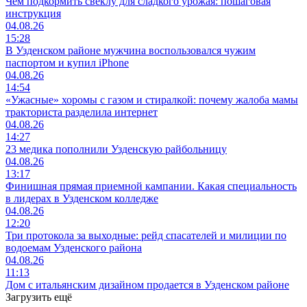
Чем подкормить свёклу для сладкого урожая: пошаговая
инструкция
04.08.26
15:28
В Узденском районе мужчина воспользовался чужим
паспортом и купил iPhone
04.08.26
14:54
«Ужасные» хоромы с газом и стиралкой: почему жалоба мамы
тракториста разделила интернет
04.08.26
14:27
23 медика пополнили Узденскую райбольницу
04.08.26
13:17
Финишная прямая приемной кампании. Какая специальность
в лидерах в Узденском колледже
04.08.26
12:20
Три протокола за выходные: рейд спасателей и милиции по
водоемам Узденского района
04.08.26
11:13
Дом с итальянским дизайном продается в Узденском районе
Загрузить ещё