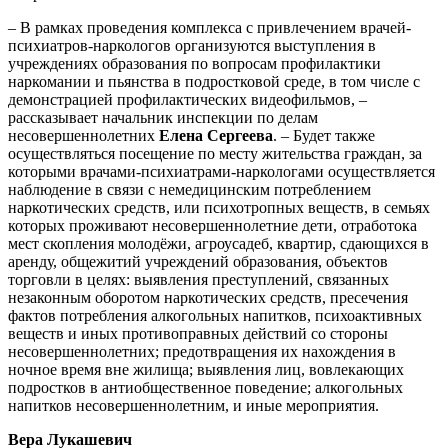
– В рамках проведения комплекса с привлечением врачей-
психиатров-наркологов организуются выступления в
учреждениях образования по вопросам профилактики
наркомании и пьянства в подростковой среде, в том числе с
демонстрацией профилактических видеофильмов, –
рассказывает начальник инспекции по делам
несовершеннолетних
Елена Сергеева
. – Будет также
осуществляться посещение по месту жительства граждан, за
которыми врачами-психиатрами-наркологами осуществляется
наблюдение в связи с немедицинским потреблением
наркотических средств, или психотропных веществ, в семьях
которых проживают несовершеннолетние дети, отработока
мест скопления молодёжи, агроусадеб, квартир, сдающихся в
аренду, общежитий учреждений образования, объектов
торговли в целях: выявления преступлений, связанных
незаконным оборотом наркотических средств, пресечения
фактов потребления алкогольных напитков, психоактивных
веществ и иных противоправных действий со стороны
несовершеннолетних; предотвращения их нахождения в
ночное время вне жилища; выявления лиц, вовлекающих
подростков в антиобщественное поведение; алкогольных
напитков несовершеннолетним, и иные мероприятия.
Вера Лукашевич