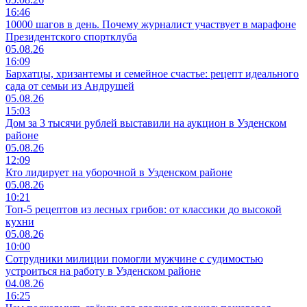
16:46
10000 шагов в день. Почему журналист участвует в марафоне
Президентского спортклуба
05.08.26
16:09
Бархатцы, хризантемы и семейное счастье: рецепт идеального
сада от семьи из Андрушей
05.08.26
15:03
Дом за 3 тысячи рублей выставили на аукцион в Узденском
районе
05.08.26
12:09
Кто лидирует на уборочной в Узденском районе
05.08.26
10:21
Топ-5 рецептов из лесных грибов: от классики до высокой
кухни
05.08.26
10:00
Сотрудники милиции помогли мужчине с судимостью
устроиться на работу в Узденском районе
04.08.26
16:25