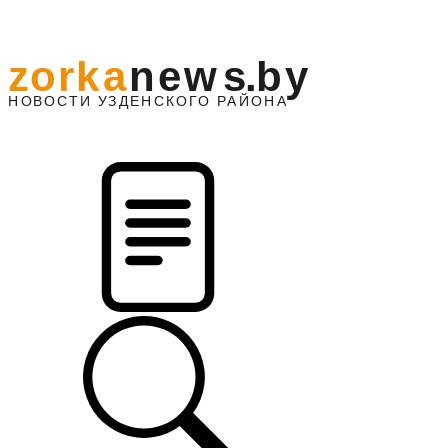
z
o
r
k
a
n
e
w
s
.
b
y
АЙОНА
НО
В
О
С
ТИ
У
ЗДЕНС
К
О
Г
О
Р