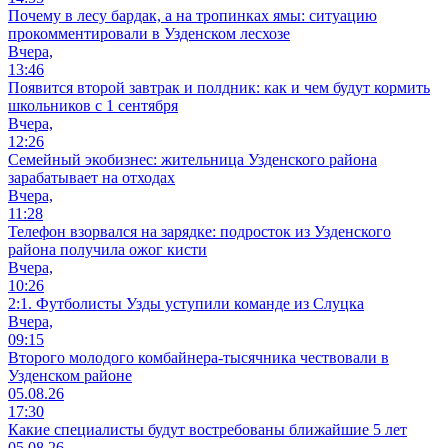
Почему в лесу бардак, а на тропинках ямы: ситуацию
прокомментировали в Узденском лесхозе
Вчера,
13:46
Появится второй завтрак и полдник: как и чем будут кормить
школьников с 1 сентября
Вчера,
12:26
Семейный экобизнес: жительница Узденского района
зарабатывает на отходах
Вчера,
11:28
Телефон взорвался на зарядке: подросток из Узденского
района получила ожог кисти
Вчера,
10:26
2:1. Футболисты Узды уступили команде из Слуцка
Вчера,
09:15
Второго молодого комбайнера-тысячника чествовали в
Узденском районе
05.08.26
17:30
Какие специалисты будут востребованы ближайшие 5 лет
05.08.26