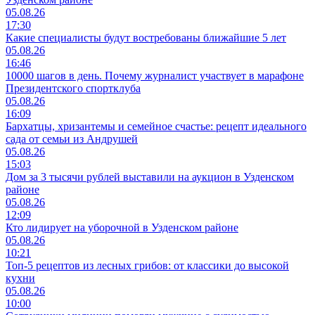
05.08.26
17:30
Какие специалисты будут востребованы ближайшие 5 лет
05.08.26
16:46
10000 шагов в день. Почему журналист участвует в марафоне
Президентского спортклуба
05.08.26
16:09
Бархатцы, хризантемы и семейное счастье: рецепт идеального
сада от семьи из Андрушей
05.08.26
15:03
Дом за 3 тысячи рублей выставили на аукцион в Узденском
районе
05.08.26
12:09
Кто лидирует на уборочной в Узденском районе
05.08.26
10:21
Топ-5 рецептов из лесных грибов: от классики до высокой
кухни
05.08.26
10:00