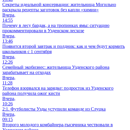
Секреты идеальной консервации: жительница Могильно
раскрыла рецепты заготовок без капли «химии»
Вчера,
14:55
Почему в лесу бардак, а на тропинках ямы: ситуацию
прокомментировали в Узденском лесхозе
Вчера,
13:46
Появится второй завтрак и полдник: как и чем будут кормить
школьников с 1 сентября
Вчера,
12:26
Семейный экобизнес: жительница Узденского района
зарабатывает на отходах
Вчера,
11:28
Телефон взорвался на зарядке: подросток из Узденского
района получила ожог кисти
Вчера,
10:26
2:1. Футболисты Узды уступили команде из Слуцка
Вчера,
09:15
Второго молодого комбайнера-тысячника чествовали в
Узденском районе