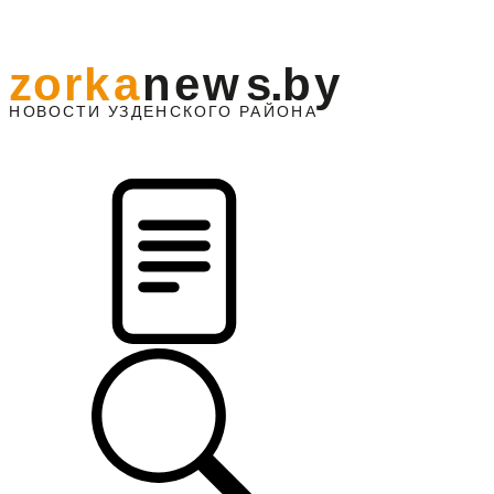
z
o
r
k
a
n
e
w
s
.
b
y
АЙОНА
НО
В
О
С
ТИ
У
ЗДЕНС
К
О
Г
О
Р