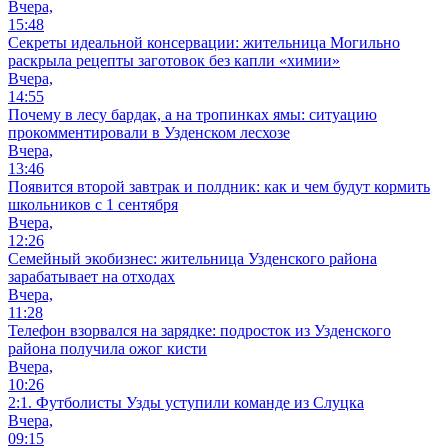
Вчера,
15:48
Секреты идеальной консервации: жительница Могильно
раскрыла рецепты заготовок без капли «химии»
Вчера,
14:55
Почему в лесу бардак, а на тропинках ямы: ситуацию
прокомментировали в Узденском лесхозе
Вчера,
13:46
Появится второй завтрак и полдник: как и чем будут кормить
школьников с 1 сентября
Вчера,
12:26
Семейный экобизнес: жительница Узденского района
зарабатывает на отходах
Вчера,
11:28
Телефон взорвался на зарядке: подросток из Узденского
района получила ожог кисти
Вчера,
10:26
2:1. Футболисты Узды уступили команде из Слуцка
Вчера,
09:15