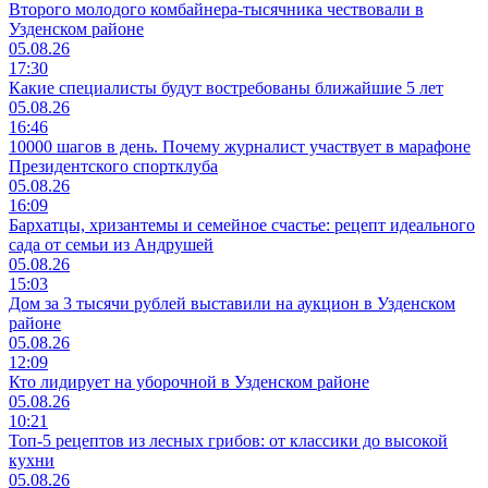
Второго молодого комбайнера-тысячника чествовали в
Узденском районе
05.08.26
17:30
Какие специалисты будут востребованы ближайшие 5 лет
05.08.26
16:46
10000 шагов в день. Почему журналист участвует в марафоне
Президентского спортклуба
05.08.26
16:09
Бархатцы, хризантемы и семейное счастье: рецепт идеального
сада от семьи из Андрушей
05.08.26
15:03
Дом за 3 тысячи рублей выставили на аукцион в Узденском
районе
05.08.26
12:09
Кто лидирует на уборочной в Узденском районе
05.08.26
10:21
Топ-5 рецептов из лесных грибов: от классики до высокой
кухни
05.08.26