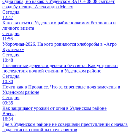
Одна пара, но какая: в Узденском ЗАГСе 08.08 сыграет
свадьбу певица Александра Мелех
Сегодня,
12:47
Как связаться с Узденским райисполкомом без звонка и
личного визита
Сегодня,
11:56
Уборочная-2026. На кого ровняются хлеборобы в «Агро
Кухтичах»
Сегодня,
10:48
Поваленные деревья и деревни без света. Как устраняют
последствия ночной стихии в Узденском районе
Сегодня,
10:30
Почти как в Провансе. Что за сиреневые поля замечены в
Узденском районе
Сегодня,
09:35
Как защищают урожай от огня в Узденском районе
Вчера,
16:34
Где в Узденском районе не совершали преступлений с начала
года: список спокойных сельсоветов