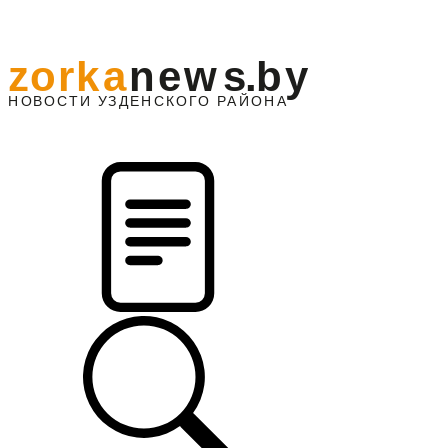
z
o
r
k
a
n
e
w
s
.
b
y
АЙОНА
НО
В
О
С
ТИ
У
ЗДЕНС
К
О
Г
О
Р