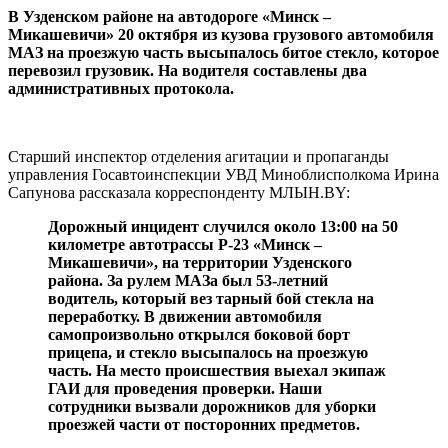
В Узденском районе на автодороге «Минск –
Микашевичи» 20 октября из кузова грузового автомобиля
МАЗ на проезжую часть высыпалось битое стекло, которое
перевозил грузовик. На водителя составлены два
административных протокола.
Старший инспектор отделения агитации и пропаганды
управления Госавтоинспекции УВД Миноблисполкома Ирина
Сапунова рассказала корреспонденту МЛЫН.BY:
Дорожный инцидент случился около 13:00 на 50
километре автотрассы Р-23 «Минск –
Микашевичи», на территории Узденского
района. За рулем МАЗа был 53-летний
водитель, который вез тарный бой стекла на
переработку. В движении автомобиля
самопроизвольно открылся боковой борт
прицепа, и стекло высыпалось на проезжую
часть. На место происшествия выехал экипаж
ГАИ для проведения проверки. Наши
сотрудники вызвали дорожников для уборки
проезжей части от посторонних предметов.