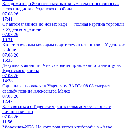
Как дожить до 80 и остаться активным: секрет пенсионера-
велосипедиста с Узденского района
07.08.26
17:41
От автомагазинов до новых кафе — полная картина торговли
в Узденском районе
07.08.26
16:31
Кто стал вторым молодым водителем-тысячников в Узденском
районе
07.08.26
15:33
Девушка в авиации. Чем самолеты привлекли отличницу из
Узденского района
07.08.26
14:28
Одна пара, но какая: в Узденском ЗАГСе 08.08 сыграет
свадьбу певица Александра Мелех
07.08.26
12:47
Как связаться с Узденским райисполкомом без звонка и
личного визита
07.08.26
11:56
Уборочная-2026. На кого ровняются хлеборобы в «Агро