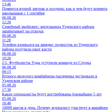
13:46
Появится второй завтрак и полдник: как и чем будут кормить
школьников с 1 сентября
06.08.26
12:26
Семейный экобизнес: жительница Узденского района
зарабатывает на отходах
06.08.26
11:28
Телефон взорвался на зарядке: подросток из Узденского
района получила ожог кисти
06.08.26
10:26
2:1. Футболисты Узды уступили команде из Слуцка
06.08.26
09:15
Второго молодого комбайнера-тысячника чествовали в
Узденском районе
05.08.26
17:30
Какие специалисты будут востребованы ближайшие 5 лет
05.08.26
16:46
10000 шагов в день. Почему журналист участвует в марафоне