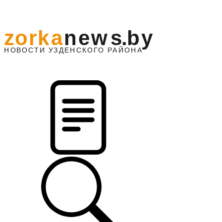
z
o
r
k
a
n
e
w
s
.
b
y
АЙОНА
НО
В
О
С
ТИ
У
ЗДЕНС
К
О
Г
О
Р