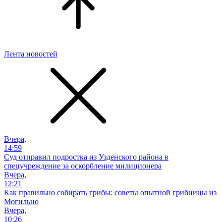
Лента новостей
Вчера,
14:59
Суд отправил подростка из Узденского района в
спецучреждение за оскорбление милиционера
Вчера,
12:21
Как правильно собирать грибы: советы опытной грибницы из
Могильно
Вчера,
10:26