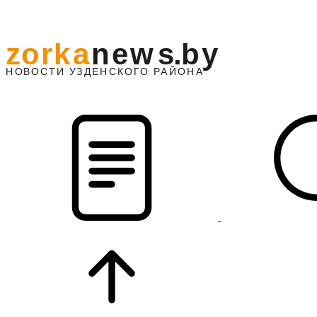
z
o
r
k
a
n
e
w
s
.
b
y
АЙОНА
НО
В
О
С
ТИ
У
ЗДЕНС
К
О
Г
О
Р