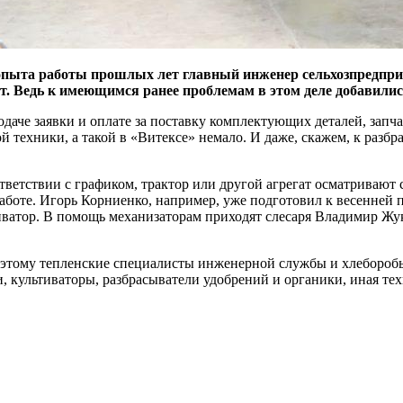
 опыта работы прошлых лет главный инженер сельхозпредпри
т. Ведь к имеющимся ранее проблемам в этом деле добавилис
даче заявки и оплате за поставку комплектующих деталей, запча
 техники, а такой в «Витексе» немало. И даже, скажем, к разб
ответствии с графиком, трактор или другой агрегат осматривают 
работе. Игорь Корниенко, например, уже подготовил к весенней
ватор. В помощь механизаторам приходят слесаря Владимир Жук
Поэтому тепленские специалисты инженерной службы и хлеборобы
лки, культиваторы, разбрасыватели удобрений и органики, иная т