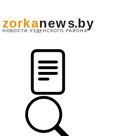
z
o
r
k
a
n
e
w
s
.
b
y
АЙОНА
НО
В
О
С
ТИ
У
ЗДЕНС
К
О
Г
О
Р