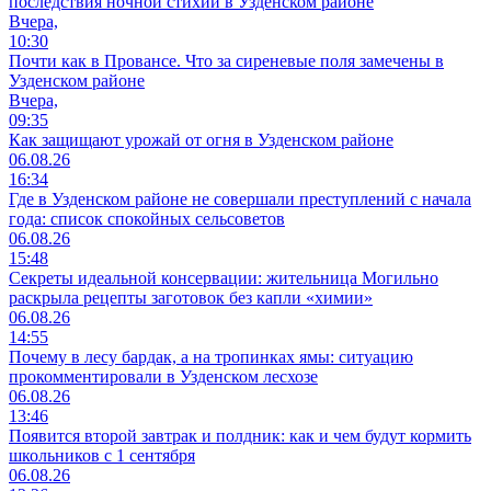
последствия ночной стихии в Узденском районе
Вчера,
10:30
Почти как в Провансе. Что за сиреневые поля замечены в
Узденском районе
Вчера,
09:35
Как защищают урожай от огня в Узденском районе
06.08.26
16:34
Где в Узденском районе не совершали преступлений с начала
года: список спокойных сельсоветов
06.08.26
15:48
Секреты идеальной консервации: жительница Могильно
раскрыла рецепты заготовок без капли «химии»
06.08.26
14:55
Почему в лесу бардак, а на тропинках ямы: ситуацию
прокомментировали в Узденском лесхозе
06.08.26
13:46
Появится второй завтрак и полдник: как и чем будут кормить
школьников с 1 сентября
06.08.26