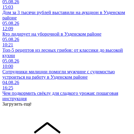
05.08.26
15:03
Дом за 3 тысячи рублей выставили на аукцион в Узденском
районе
05.08.26
12:09
Кто лидирует на уборочной в Узденском районе
05.08.26
10:21
Топ-5 рецептов из лесных грибов: от классики до высокой
кухни
05.08.26
10:00
Сотрудники милиции помогли мужчине с судимостью
устроиться на работу в Узденском районе
04.08.26
16:25
Чем подкормить свёклу для сладкого урожая: пошаговая
инструкция
Загрузить ещё