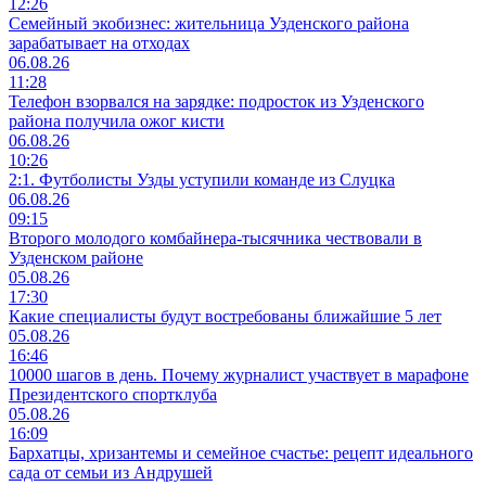
12:26
Семейный экобизнес: жительница Узденского района
зарабатывает на отходах
06.08.26
11:28
Телефон взорвался на зарядке: подросток из Узденского
района получила ожог кисти
06.08.26
10:26
2:1. Футболисты Узды уступили команде из Слуцка
06.08.26
09:15
Второго молодого комбайнера-тысячника чествовали в
Узденском районе
05.08.26
17:30
Какие специалисты будут востребованы ближайшие 5 лет
05.08.26
16:46
10000 шагов в день. Почему журналист участвует в марафоне
Президентского спортклуба
05.08.26
16:09
Бархатцы, хризантемы и семейное счастье: рецепт идеального
сада от семьи из Андрушей