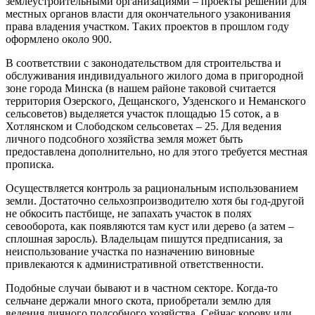
землеустроительными организациями – проекты решений для
местных органов власти для окончательного узаконивания
права владения участком. Таких проектов в прошлом году
оформлено около 900.
В соответствии с законодательством для строительства и
обслуживания индивидуального жилого дома в пригородной
зоне города Минска (в нашем районе таковой считается
территория Озерского, Дещанского, Узденского и Неманского
сельсоветов) выделяется участок площадью 15 соток, а в
Хотлянском и Слободском сельсоветах – 25. Для ведения
личного подсобного хозяйства земля может быть
предоставлена дополнительно, но для этого требуется местная
прописка.
Осуществляется контроль за рациональным использованием
земли. Достаточно сельхозпроизводителю хотя бы год-другой
не обкосить пастбище, не запахать участок в полях
севооборота, как появляются там куст или дерево (а затем –
сплошная заросль). Владельцам пишутся предписания, за
неиспользование участка по назначению виновные
привлекаются к административной ответственности.
Подобные случаи бывают и в частном секторе. Когда-то
сельчане держали много скота, приобретали землю для
ведения личного подсобного хозяйства. Сейчас корову или