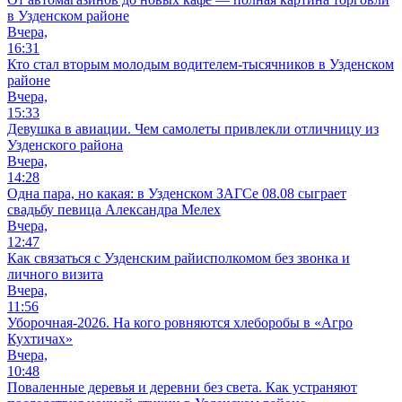
в Узденском районе
Вчера,
16:31
Кто стал вторым молодым водителем-тысячников в Узденском
районе
Вчера,
15:33
Девушка в авиации. Чем самолеты привлекли отличницу из
Узденского района
Вчера,
14:28
Одна пара, но какая: в Узденском ЗАГСе 08.08 сыграет
свадьбу певица Александра Мелех
Вчера,
12:47
Как связаться с Узденским райисполкомом без звонка и
личного визита
Вчера,
11:56
Уборочная-2026. На кого ровняются хлеборобы в «Агро
Кухтичах»
Вчера,
10:48
Поваленные деревья и деревни без света. Как устраняют