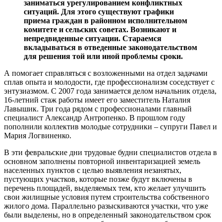
заниматься урегулированием конфликтных
ситуаций. Для этого существуют графики
приема граждан в районном исполнительном
комитете и сельских советах. Возникают и
непредвиденные ситуации. Стараемся
вкладываться в отведенные законодательством
для решения той или иной проблемы сроки.
А помогает справляться с возложенными на отдел задачами
сплав опыта и молодости, где профессионализм соседствует с
энтузиазмом. С 2007 года занимается делом начальник отдела,
16-летний стаж работы имеет его заместитель Наталия
Лавышик. Три года рядом с профессионалами главный
специалист Александр Антропенко. В прошлом году
пополнили коллектив молодые сотрудники – супруги Павел и
Мария Логвиненко.
В эти февральские дни трудовые будни специалистов отдела в
основном заполнены повторной инвентаризацией земель
населенных пунктов с целью выявления незанятых,
пустующих участков, которые позже будут включены в
перечень площадей, выделяемых тем, кто желает улучшить
свои жилищные условия путем строительства собственного
жилого дома. Параллельно разыскиваются участки, что уже
были выделены, но в определенный законодательством срок