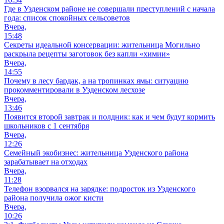
Где в Узденском районе не совершали преступлений с начала
года: список спокойных сельсоветов
Вчера,
15:48
Секреты идеальной консервации: жительница Могильно
раскрыла рецепты заготовок без капли «химии»
Вчера,
14:55
Почему в лесу бардак, а на тропинках ямы: ситуацию
прокомментировали в Узденском лесхозе
Вчера,
13:46
Появится второй завтрак и полдник: как и чем будут кормить
школьников с 1 сентября
Вчера,
12:26
Семейный экобизнес: жительница Узденского района
зарабатывает на отходах
Вчера,
11:28
Телефон взорвался на зарядке: подросток из Узденского
района получила ожог кисти
Вчера,
10:26