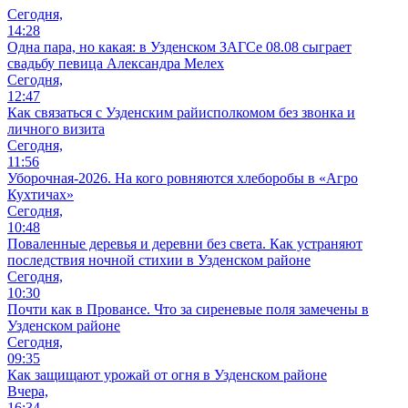
Сегодня,
14:28
Одна пара, но какая: в Узденском ЗАГСе 08.08 сыграет
свадьбу певица Александра Мелех
Сегодня,
12:47
Как связаться с Узденским райисполкомом без звонка и
личного визита
Сегодня,
11:56
Уборочная-2026. На кого ровняются хлеборобы в «Агро
Кухтичах»
Сегодня,
10:48
Поваленные деревья и деревни без света. Как устраняют
последствия ночной стихии в Узденском районе
Сегодня,
10:30
Почти как в Провансе. Что за сиреневые поля замечены в
Узденском районе
Сегодня,
09:35
Как защищают урожай от огня в Узденском районе
Вчера,
16:34