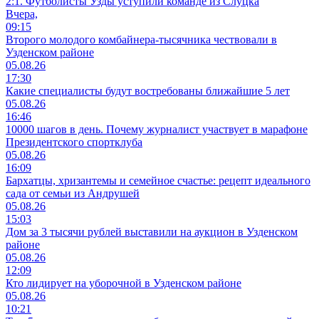
2:1. Футболисты Узды уступили команде из Слуцка
Вчера,
09:15
Второго молодого комбайнера-тысячника чествовали в
Узденском районе
05.08.26
17:30
Какие специалисты будут востребованы ближайшие 5 лет
05.08.26
16:46
10000 шагов в день. Почему журналист участвует в марафоне
Президентского спортклуба
05.08.26
16:09
Бархатцы, хризантемы и семейное счастье: рецепт идеального
сада от семьи из Андрушей
05.08.26
15:03
Дом за 3 тысячи рублей выставили на аукцион в Узденском
районе
05.08.26
12:09
Кто лидирует на уборочной в Узденском районе
05.08.26
10:21