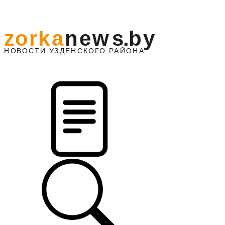
z
o
r
k
a
n
e
w
s
.
b
y
АЙОНА
НО
В
О
С
ТИ
У
ЗДЕНС
К
О
Г
О
Р