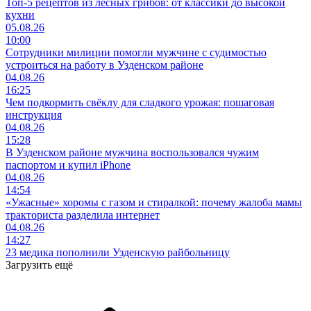
Топ-5 рецептов из лесных грибов: от классики до высокой
кухни
05.08.26
10:00
Сотрудники милиции помогли мужчине с судимостью
устроиться на работу в Узденском районе
04.08.26
16:25
Чем подкормить свёклу для сладкого урожая: пошаговая
инструкция
04.08.26
15:28
В Узденском районе мужчина воспользовался чужим
паспортом и купил iPhone
04.08.26
14:54
«Ужасные» хоромы с газом и стиралкой: почему жалоба мамы
тракториста разделила интернет
04.08.26
14:27
23 медика пополнили Узденскую райбольницу
Загрузить ещё