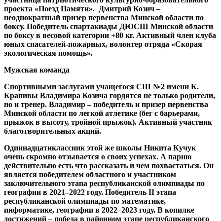
проекта «Поезд Памяти». Дмитрий Козич –
неоднократный призер первенства Минской области по
боксу. Победитель спартакиады ДЮСШ Минской области
по боксу в весовой категории +80 кг. Активный член клуба
юных спасателей-пожарных, волонтер отряда «Скорая
экологическая помощь».
Мужская команда
Спортивными заслугами учащегося СШ №2 имени К.
Крапивы
Владимира Козича
гордятся не только родители,
но и тренер. Владимир – победитель и призер первенства
Минской области по легкой атлетике (бег с барьерами,
прыжок в высоту, тройной прыжок). Активный участник
благотворительных акций.
Одиннадцатиклассник этой же школы
Никита Кучук
очень скромно отзывается о своих успехах. А парню
действительно есть что рассказать и чем похвастаться. Он
является победителем областного и участником
заключительного этапа республиканской олимпиады по
географии в 2021–2022 году. Победитель
II
этапа
республиканской олимпиады по математике,
информатике, географии в 2022–2023 году. В копилке
достижений – победа в районном этапе республиканского