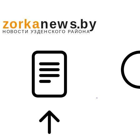
z
o
r
k
a
n
e
w
s
.
b
y
АЙОНА
НО
В
О
С
ТИ
У
ЗДЕНС
К
О
Г
О
Р