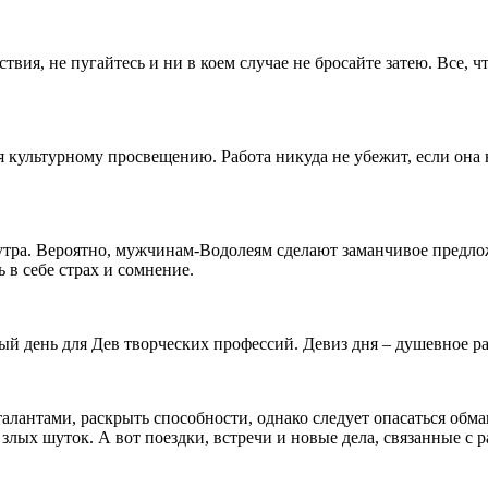
вия, не пугайтесь и ни в коем случае не бросайте затею. Все, ч
 культурному просвещению. Работа никуда не убежит, если она н
утра. Вероятно, мужчинам-Водолеям сделают заманчивое предложе
в себе страх и сомнение.
ый день для Дев творческих профессий. Девиз дня – душевное ра
алантами, раскрыть способности, однако следует опасаться обм
злых шуток. А вот поездки, встречи и новые дела, связанные с