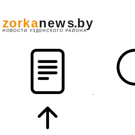
z
o
r
k
a
n
e
w
s
.
b
y
АЙОНА
НО
В
О
С
ТИ
У
ЗДЕНС
К
О
Г
О
Р