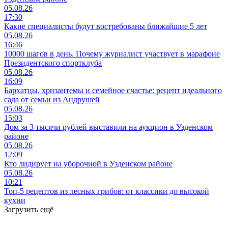
05.08.26
17:30
Какие специалисты будут востребованы ближайшие 5 лет
05.08.26
16:46
10000 шагов в день. Почему журналист участвует в марафоне
Президентского спортклуба
05.08.26
16:09
Бархатцы, хризантемы и семейное счастье: рецепт идеального
сада от семьи из Андрушей
05.08.26
15:03
Дом за 3 тысячи рублей выставили на аукцион в Узденском
районе
05.08.26
12:09
Кто лидирует на уборочной в Узденском районе
05.08.26
10:21
Топ-5 рецептов из лесных грибов: от классики до высокой
кухни
Загрузить ещё