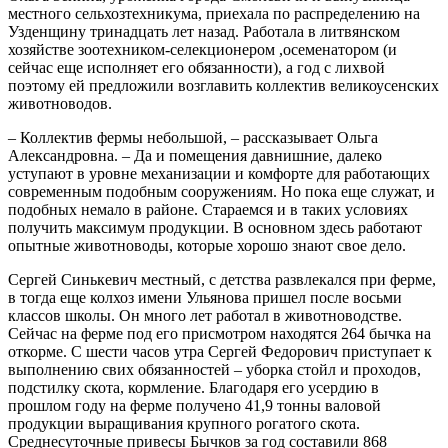
местного сельхозтехникума, приехала по распределению на
Узденщину тринадцать лет назад. Работала в литвянском
хозяйстве зоотехником-селекционером ,осеменатором (и
сейчас еще исполняет его обязанности), а год с лихвой
поэтому ей предложили возглавить коллектив великоусенских
животноводов.
– Коллектив фермы небольшой, – рассказывает Ольга
Александровна. – Да и помещения давнишние, далеко
уступают в уровне механизации и комфорте для работающих
современным подобным сооружениям. Но пока еще служат, и
подобных немало в районе. Стараемся и в таких условиях
получить максимум продукции. В основном здесь работают
опытные животноводы, которые хорошо знают свое дело.
Сергей Синькевич местный, с детства развлекался при ферме,
в тогда еще колхоз имени Ульянова пришел после восьми
классов школы. Он много лет работал в животноводстве.
Сейчас на ферме под его присмотром находятся 264 бычка на
откорме. С шести часов утра Сергей Федорович приступает к
выполнению свих обязанностей – уборка стойл и проходов,
подстилку скота, кормление. Благодаря его усердию в
прошлом году на ферме получено 41,9 тонны валовой
продукции выращивания крупного рогатого скота.
Среднесуточные привесы Бычков за год составили 868