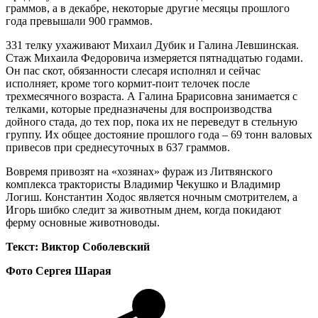
граммов, а в декабре, некоторые другие месяцы прошлого
года превышали 900 граммов.
331 телку ухаживают Михаил Дубик и Галина Левшинская.
Стаж Михаила Федоровича измеряется пятнадцатью годами.
Он пас скот, обязанности слесаря исполнял и сейчас
исполняет, кроме того кормит-поит телочек после
трехмесячного возраста. А Галина Брарисовна занимается с
телками, которые предназначены для воспроизводства
дойного стада, до тех пор, пока их не переведут в стельную
группу. Их общее достояние прошлого года – 69 тонн валовых
привесов при среднесуточных в 637 граммов.
Вовремя привозят на «хозянах» фураж из Литвянского
комплекса трактористы Владимир Чекушко и Владимир
Логиш. Константин Ходос является ночным смотрителем, а
Игорь шибко следит за животным днем, когда покидают
ферму основные животноводы.
Текст: Виктор Соболевский
Фото Сергея Шарая