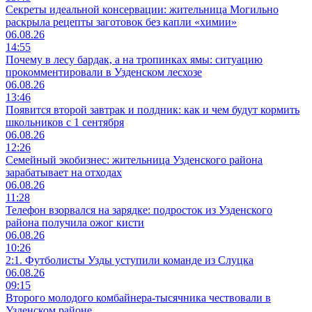
Секреты идеальной консервации: жительница Могильно
раскрыла рецепты заготовок без капли «химии»
06.08.26
14:55
Почему в лесу бардак, а на тропинках ямы: ситуацию
прокомментировали в Узденском лесхозе
06.08.26
13:46
Появится второй завтрак и полдник: как и чем будут кормить
школьников с 1 сентября
06.08.26
12:26
Семейный экобизнес: жительница Узденского района
зарабатывает на отходах
06.08.26
11:28
Телефон взорвался на зарядке: подросток из Узденского
района получила ожог кисти
06.08.26
10:26
2:1. Футболисты Узды уступили команде из Слуцка
06.08.26
09:15
Второго молодого комбайнера-тысячника чествовали в
Узденском районе