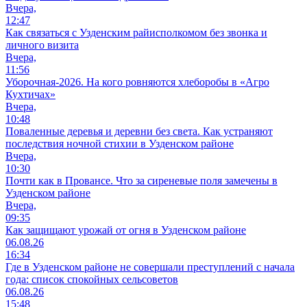
Вчера,
12:47
Как связаться с Узденским райисполкомом без звонка и
личного визита
Вчера,
11:56
Уборочная-2026. На кого ровняются хлеборобы в «Агро
Кухтичах»
Вчера,
10:48
Поваленные деревья и деревни без света. Как устраняют
последствия ночной стихии в Узденском районе
Вчера,
10:30
Почти как в Провансе. Что за сиреневые поля замечены в
Узденском районе
Вчера,
09:35
Как защищают урожай от огня в Узденском районе
06.08.26
16:34
Где в Узденском районе не совершали преступлений с начала
года: список спокойных сельсоветов
06.08.26
15:48