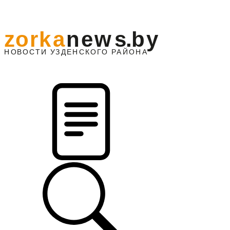
z
o
r
k
a
n
e
w
s
.
b
y
АЙОНА
НО
В
О
С
ТИ
У
ЗДЕНС
К
О
Г
О
Р