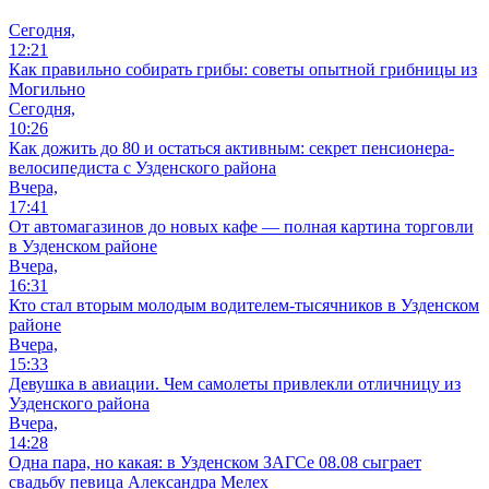
Сегодня,
12:21
Как правильно собирать грибы: советы опытной грибницы из
Могильно
Сегодня,
10:26
Как дожить до 80 и остаться активным: секрет пенсионера-
велосипедиста с Узденского района
Вчера,
17:41
От автомагазинов до новых кафе — полная картина торговли
в Узденском районе
Вчера,
16:31
Кто стал вторым молодым водителем-тысячников в Узденском
районе
Вчера,
15:33
Девушка в авиации. Чем самолеты привлекли отличницу из
Узденского района
Вчера,
14:28
Одна пара, но какая: в Узденском ЗАГСе 08.08 сыграет
свадьбу певица Александра Мелех