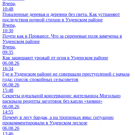
Вчера,
10:48
Поваленные деревья и деревни без света. Как устраняют
последствия ночной стихии в Узденском районе
Вчера,
10:30
Почти как в Провансе. Что за сиреневые поля замечены в
Узденском районе
Вчера,
09:35
Как защищают урожай от огня в Узденском районе
06.08.26
16:34
Где в Узденском районе не совершали преступлений с начала
года: список спокойных сельсоветов
06.08.26
15:48
Секреты идеальной консервации: жительница Могильно
раскрыла рецепты заготовок без капли «химии»
06.08.26
14:55
Почему в лесу бардак, а на тропинках ямы: ситуацию
прокомментировали в Узденском лесхозе
06.08.26
13:46