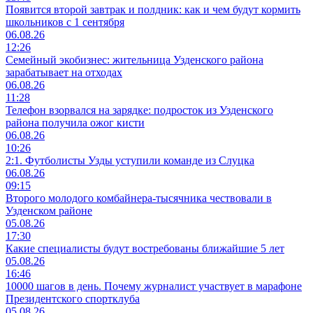
Появится второй завтрак и полдник: как и чем будут кормить
школьников с 1 сентября
06.08.26
12:26
Семейный экобизнес: жительница Узденского района
зарабатывает на отходах
06.08.26
11:28
Телефон взорвался на зарядке: подросток из Узденского
района получила ожог кисти
06.08.26
10:26
2:1. Футболисты Узды уступили команде из Слуцка
06.08.26
09:15
Второго молодого комбайнера-тысячника чествовали в
Узденском районе
05.08.26
17:30
Какие специалисты будут востребованы ближайшие 5 лет
05.08.26
16:46
10000 шагов в день. Почему журналист участвует в марафоне
Президентского спортклуба
05.08.26