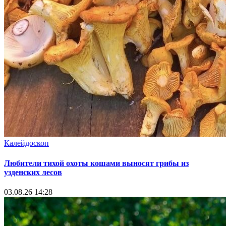
Калейдоскоп
Любители тихой охоты кошами выносят грибы из
узденских лесов
03.08.26 14:28