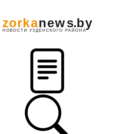
z
o
r
k
a
n
e
w
s
.
b
y
АЙОНА
НО
В
О
С
ТИ
У
ЗДЕНС
К
О
Г
О
Р