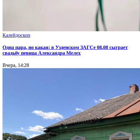
Калейдоскоп
Одна пара, но какая: в Узденском ЗАГСе 08.08 сыграет
свадьбу певица Александра Мелех
Вчера, 14:28