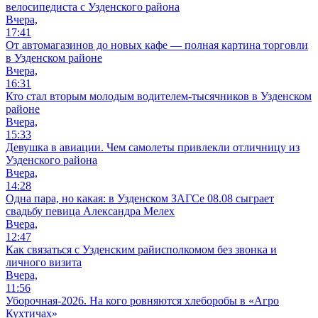
велосипедиста с Узденского района
Вчера,
17:41
От автомагазинов до новых кафе — полная картина торговли
в Узденском районе
Вчера,
16:31
Кто стал вторым молодым водителем-тысячников в Узденском
районе
Вчера,
15:33
Девушка в авиации. Чем самолеты привлекли отличницу из
Узденского района
Вчера,
14:28
Одна пара, но какая: в Узденском ЗАГСе 08.08 сыграет
свадьбу певица Александра Мелех
Вчера,
12:47
Как связаться с Узденским райисполкомом без звонка и
личного визита
Вчера,
11:56
Уборочная-2026. На кого ровняются хлеборобы в «Агро
Кухтичах»