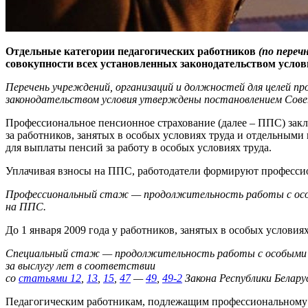
Отдельные категории педагогических работников
(по переч
совокупности всех установленных законодательством усло
Перечень учреждений, организаций и должностей для целей пр
законодательством условия утверждены постановлением Сове
Профессиональное пенсионное страхование (далее – ППС) закл
за работников, занятых в особых условиях труда и отдельными
для выплаты пенсий за работу в особых условиях труда.
Уплачивая взносы на ППС, работодатели формируют профессио
Профессиональный стаж — продолжительность работы с особым
на ППС.
До 1 января 2009 года у работников, занятых в особых услови
Специальный стаж — продолжительность работы с особыми ус
за выслугу лет в соответствии
со
статьями 12
,
13
,
15
,
47
—
49
,
49-2
Закона Республики Белар
Педагогическим работникам, подлежащим профессиональному 