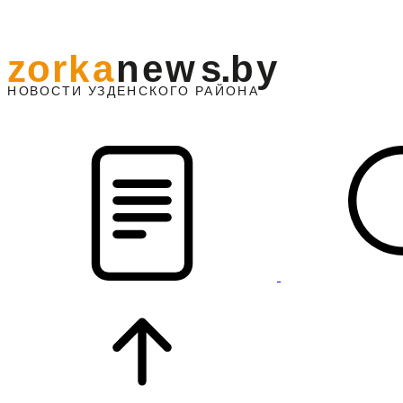
z
o
r
k
a
n
e
w
s
.
b
y
АЙОНА
НО
В
О
С
ТИ
У
ЗДЕНС
К
О
Г
О
Р