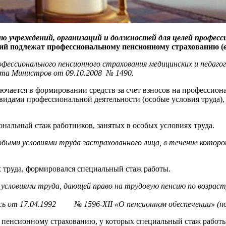
ню учреждений, организаций и должностей для целей професс
вий подлежат профессиональному пенсионному страхованию (
офессионального пенсионного страхования медицинских и педаго
та Министров от 09.10.2008 № 1490.
ючается в формировании средств за счет взносов на профессион
 видами профессиональной деятельности (особые условия труда),
нальный стаж работников, занятых в особых условиях труда.
и условиями труда застрахованного лица, в течение которой 
ях труда, формировался специальный стаж работы.
ловиями труда, дающей право на трудовую пенсию по возрасту
усь от 17.04.1992 № 1596-XII «О пенсионном обеспечении» (но
пенсионному страхованию, у которых специальный стаж работ